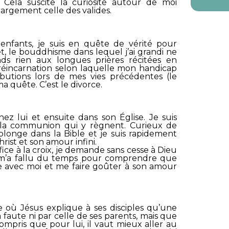
. Cela suscite la curiosité autour de moi
argement celle des valides.
nfants, je suis en quête de vérité pour
et, le bouddhisme dans lequel j’ai grandi ne
s rien aux longues prières récitées en
a réincarnation selon laquelle mon handicap
butions lors de mes vies précédentes (le
 quête. C’est le divorce.
ez lui et ensuite dans son Église. Je suis
 et la communion qui y règnent. Curieux de
plonge dans la Bible et je suis rapidement
ist et son amour infini.
ifice à la croix, je demande sans cesse à Dieu
l m’a fallu du temps pour comprendre que
e avec moi et me faire goûter à son amour
ile où Jésus explique à ses disciples qu’une
 faute ni par celle de ses parents, mais que
 compris que pour lui, il vaut mieux aller au