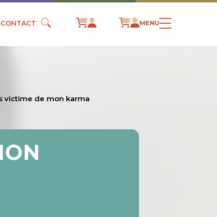
CONTACT
MENU
us victime de mon karma
 MON