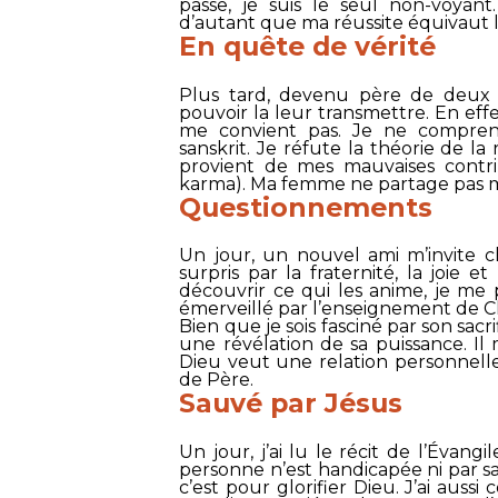
passe, je suis le seul non-voyant
d’autant que ma réussite équivaut l
En quête de vérité
Plus tard, devenu père de deux e
pouvoir la leur transmettre. En eff
me convient pas. Je ne comprend
sanskrit. Je réfute la théorie de l
provient de mes mauvaises contri
karma). Ma femme ne partage pas ma
Questionnements
Un jour, un nouvel ami m’invite ch
surpris par la fraternité, la joie
découvrir ce qui les anime, je me 
émerveillé par l’enseignement de Chr
Bien que je sois fasciné par son sacr
une révélation de sa puissance. I
Dieu veut une relation personnell
de Père.
Sauvé par Jésus
Un jour, j’ai lu le récit de l’Évang
personne n’est handicapée ni par sa
c’est pour glorifier Dieu. J’ai aussi