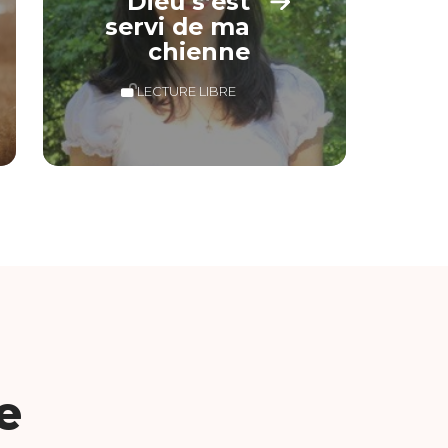
Dieu s’est
servi de ma
chienne
LECTURE LIBRE
e