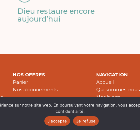
Dieu restaure encore
aujourd’hui
NOS OFFRES
NAVIGATION
Panier
Accueil
Nos abonnements
Qui sommes-nous
le
Nos blogs
Nos publications
érience sur notre site web. En poursuivant votre navigation, vous accep
confidentialité.
Partenaires
J'accepte
Je refuse
es & données personnelles