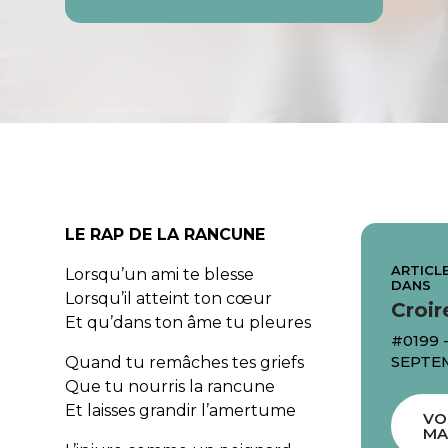
LE RAP DE LA RANCUNE
ARTICLE
Lorsqu’un ami te blesse
DANS
Lorsqu’il atteint ton cœur
Croir
Et qu’dans ton âme tu pleures
#0199 
SEPTE
Quand tu remâches tes griefs
Que tu nourris la rancune
Et laisses grandir l’amertume
VO
MA