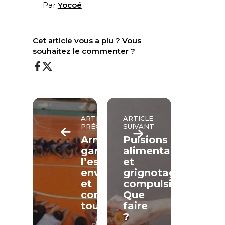
Par
Yocoé
Cet article vous a plu ? Vous
souhaitez le commenter ?
ARTICLE
ARTICLE
PRÉCÉDENT
SUIVANT
Arménie,
Pulsions
garder
alimentaires
l’espoir
et
envers
grignotages
et
compulsifs.
contre
Que
tout
faire
?
LECTURE