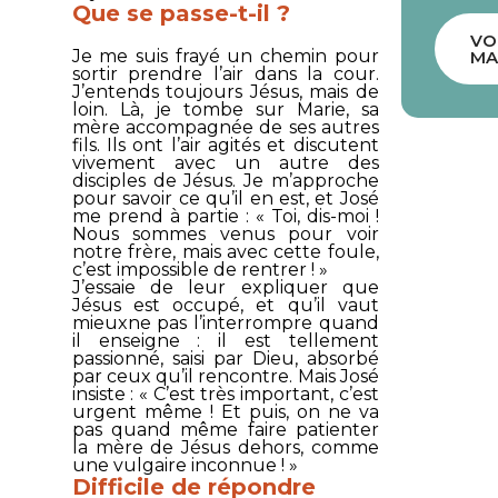
Que se passe-t-il ?
VO
Je me suis frayé un chemin pour
MA
sortir prendre l’air dans la cour.
J’entends toujours Jésus, mais de
loin. Là, je tombe sur Marie, sa
mère accompagnée de ses autres
fils. Ils ont l’air agités et discutent
vivement avec un autre des
disciples de Jésus. Je m’approche
pour savoir ce qu’il en est, et José
me prend à partie : « Toi, dis-moi !
Nous sommes venus pour voir
notre frère, mais avec cette foule,
c’est impossible de rentrer ! »
J’essaie de leur expliquer que
Jésus est occupé, et qu’il vaut
mieuxne pas l’interrompre quand
il enseigne : il est tellement
passionné, saisi par Dieu, absorbé
par ceux qu’il rencontre. Mais José
insiste : « C’est très important, c’est
urgent même ! Et puis, on ne va
pas quand même faire patienter
la mère de Jésus dehors, comme
une vulgaire inconnue ! »
Difficile de répondre