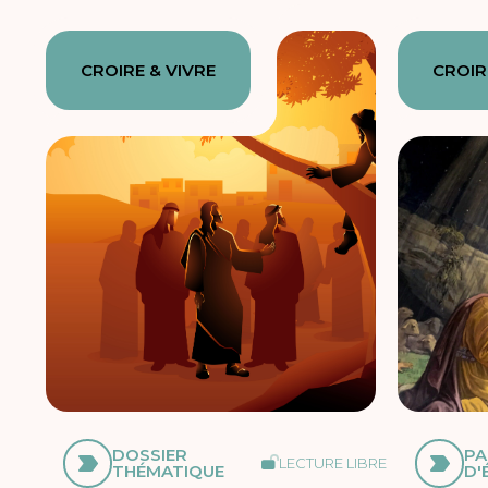
CROIRE & VIVRE
CROIR
DOSSIER
PA
LECTURE LIBRE
THÉMATIQUE
D'