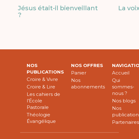
Jésus était-il bienveillant
La voi
?
NOS
NOS OFFRES
NAVIGATI
PUBLICATIONS
Panier
Accueil
Croire & Vivre
Nos
Qui
Croire & Lire
abonnements
sommes-
nous ?
Les cahiers de
l’École
Nos blogs
Pastorale
Nos
Théologie
publication
Évangélique
Partenaire