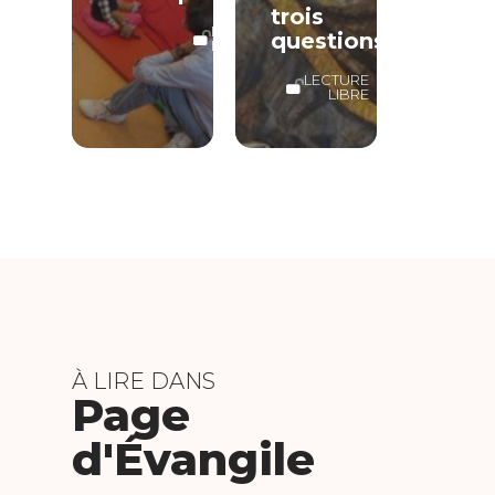
trois
LECTURE
questions
LIBRE
LECTURE
LIBRE
À LIRE DANS
Page
d'Évangile