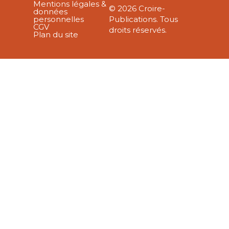
Mentions légales &
© 2026 Croire-
données
personnelles
Publications. Tous
CGV
droits réservés.
Plan du site