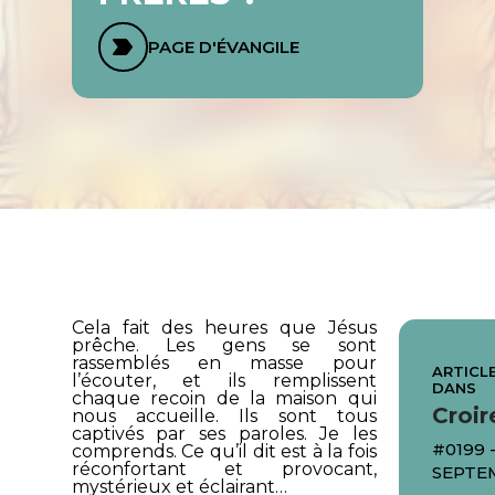
PAGE D'ÉVANGILE
Cela fait des heures que Jésus
prêche. Les gens se sont
rassemblés en masse pour
ARTICLE
l’écouter, et ils remplissent
DANS
chaque recoin de la maison qui
Croir
nous accueille. Ils sont tous
captivés par ses paroles. Je les
#0199 
comprends. Ce qu’il dit est à la fois
réconfortant et provocant,
SEPTE
mystérieux et éclairant…