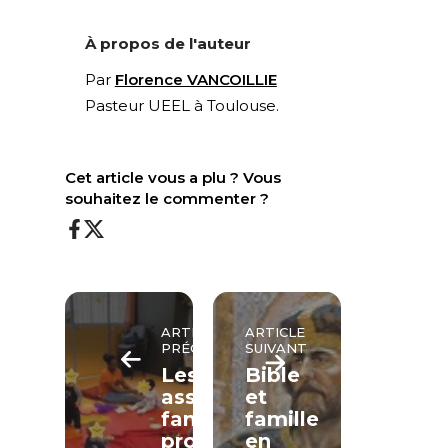
À propos de l'auteur
Par
Florence VANCOILLIE
Pasteur UEEL à Toulouse.
Cet article vous a plu ? Vous
souhaitez le commenter ?
ARTICLE
ARTICLE
PRÉCÉDENT
SUIVANT
Les
Bible
associations
et
familiales
famille
protestantes
en