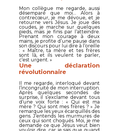
Mon collègue me regarde, aussi
désemparé que moi… Alors à
contrecœur, je me dévoue, et je
retourne vers Jésus. Je joue des
coudes, je marche sur quelques
pieds, mais je finis par l’atteindre.
Prenant mon courage à deux
mains, je profite d’une pause dans
son discours pour lui dire à l’oreille
: «
Maître, ta mère et tes frères
sont là, et ils veulent te parler,
c’est urgent
. »
Une déclaration
révolutionnaire
Il me regarde, interloqué devant
l’incongruité de mon interruption.
Après quelques secondes de
surprise, il s’exclame devant tous
d’une voix forte : «
Qui est ma
mère ? Qui sont mes frères ?
» Je
remarque les yeux écarquillés des
gens. J’entends les murmures de
ceux qui sont choqués. Moi, je me
demande ce que Jésus veut bien
vouloir dire, car je sais que quand