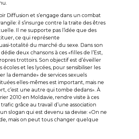
nu.
poir Diffusion et s’engage dans un combat
ngile: il s’insurge contre la traite des êtres
xuelle. Il ne supporte pas l’idée que des
stituer, ce qui représente
asi-totalité du marché du sexe. Dans son
dédie deux chansons à ces «filles de l’Est,
pres trottoirs. Son objectif est d’éveiller
coles et les lycées, pour sensibiliser les
reiner la demande» de services sexuels
stituées elles-mêmes est important, mais ne
sort, c’est une autre qui tombe dedans». À
vrier 2010 en Moldavie, rendre visite à ces
 trafic grâce au travail d’une association
 un slogan qui est devenu sa devise: «On ne
de, mais on peut tous changer quelque