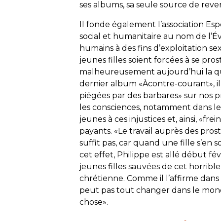
ses albums, sa seule source de reve
Il fonde également l’association Es
social et humanitaire au nom de l’Éva
humains à des fins d’exploitation se
jeunes filles soient forcées à se pro
malheureusement aujourd’hui la qu
dernier album «Àcontre-courant», il 
piégées par des barbares» sur nos pro
les consciences, notamment dans les é
jeunes à ces injustices et, ainsi, «f
payants. «Le travail auprès des pro
suffit pas, car quand une fille s’en 
cet effet, Philippe est allé début fé
jeunes filles sauvées de cet horrible
chrétienne. Comme il l’affirme dans
peut pas tout changer dans le mon
chose».