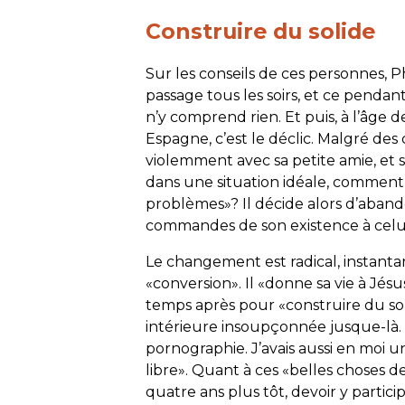
Construire du solide
Sur les conseils de ces personnes, Phi
passage tous les soirs, et ce pendant
n’y comprend rien. Et puis, à l’âge d
Espagne, c’est le déclic. Malgré des 
violemment avec sa petite amie, et se
dans une situation idéale, comment f
problèmes»? Il décide alors d’abandon
commandes de son existence à celui 
Le changement est radical, instantan
«conversion». Il «donne sa vie à Jés
temps après pour «construire du soli
intérieure insoupçonnée jusque-là. «
pornographie. J’avais aussi en moi un
libre». Quant à ces «belles choses de 
quatre ans plus tôt, devoir y partic