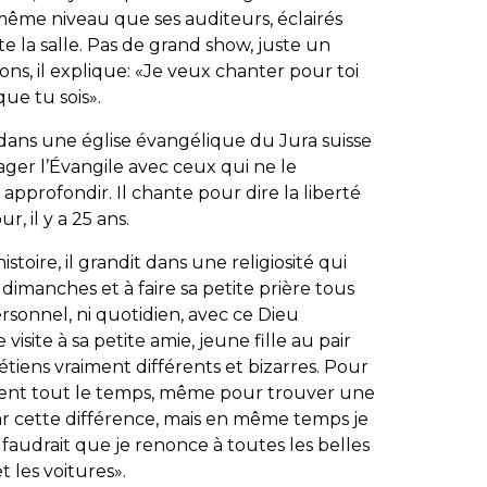
 même niveau que ses auditeurs, éclairés
 la salle. Pas de grand show, juste un
s, il explique: «Je veux chanter pour toi
que tu sois».
 dans une église évangélique du Jura suisse
ager l’Évangile avec ceux qui ne le
approfondir. Il chante pour dire la liberté
r, il y a 25 ans.
istoire, il grandit dans une religiosité qui
s dimanches et à faire sa petite prière tous
 personnel, ni quotidien, avec ce Dieu
e visite à sa petite amie, jeune fille au pair
tiens vraiment différents et bizarres. Pour
iaient tout le temps, même pour trouver une
par cette différence, mais en même temps je
il faudrait que je renonce à toutes les belles
et les voitures».