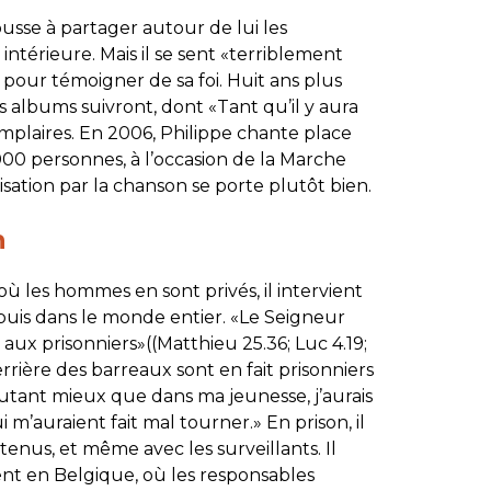
ousse à partager autour de lui les
intérieure. Mais il se sent «terriblement
r pour témoigner de sa foi. Huit ans plus
es albums suivront, dont «Tant qu’il y aura
mplaires. En 2006, Philippe chante place
000 personnes, à l’occasion de la Marche
sation par la chanson se porte plutôt bien.
n
où les hommes en sont privés, il intervient
puis dans le monde entier. «Le Seigneur
aux prisonniers»((Matthieu 25.36; Luc 4.19;
errière des barreaux sont en fait prisonniers
tant mieux que dans ma jeunesse, j’aurais
 m’auraient fait mal tourner.» En prison, il
tenus, et même avec les surveillants. Il
t en Belgique, où les responsables