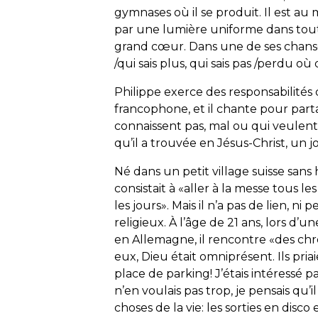
gymnases où il se produit. Il est au
par une lumière uniforme dans toute
grand cœur. Dans une de ses chanson
/qui sais plus, qui sais pas /perdu où 
Philippe exerce des responsabilités
francophone, et il chante pour part
connaissent pas, mal ou qui veulent 
qu’il a trouvée en Jésus-Christ, un jou
Né dans un petit village suisse sans h
consistait à «aller à la messe tous le
les jours». Mais il n’a pas de lien, ni
religieux. À l’âge de 21 ans, lors d’un
en Allemagne, il rencontre «des chré
eux, Dieu était omniprésent. Ils pr
place de parking! J’étais intéressé 
n’en voulais pas trop, je pensais qu’
choses de la vie: les sorties en disco 