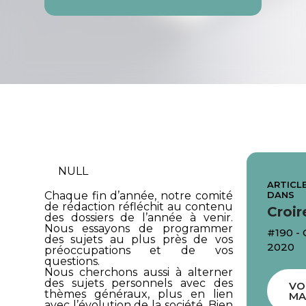
NULL
ARTICLE
DANS
Chaque fin d’année, notre comité
de rédaction réfléchit au contenu
Croir
des dossiers de l’année à venir.
Nous essayons de programmer
#190 -
des sujets au plus près de vos
2020
préoccupations et de vos
questions.
Nous cherchons aussi à alterner
des sujets personnels avec des
VO
thèmes généraux, plus en lien
MA
avec l’évolution de la société. Bien