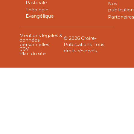
Pastorale
Nos
Théologie
publication
Évangélique
Partenaire
Mentions légales &
© 2026 Croire-
données
personnelles
Publications. Tous
CGV
droits réservés.
Plan du site