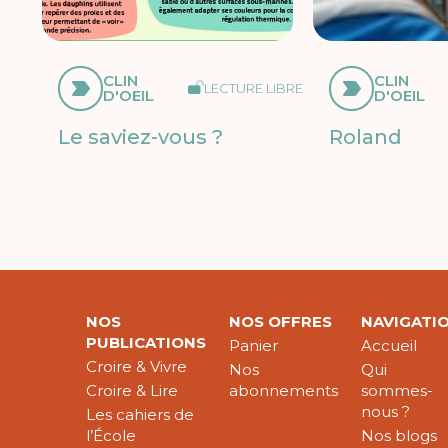
CLIN
CLIN
LECTURE LIBRE
D'OEIL
D'OEIL
Le saviez-vous ?
Roland
NOS
NOS OFFRES
NAVIGATI
PUBLICATIONS
Panier
Accueil
Croire & Vivre
Nos
Qui
Croire & Lire
abonnements
sommes-
nous ?
Les cahiers de
l’École
Nos blogs