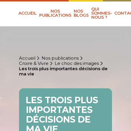
QUI
NOS
NOS
ACCUEIL
SOMMES-
CONTA
PUBLICATIONS
BLOGS
NOUS ?
Accueil
Nos publications
Croire & Vivre
Le choc des images
Les trois plus importantes décisions de
ma vie
LES TROIS PLUS
IMPORTANTES
DÉCISIONS DE
MA VIE