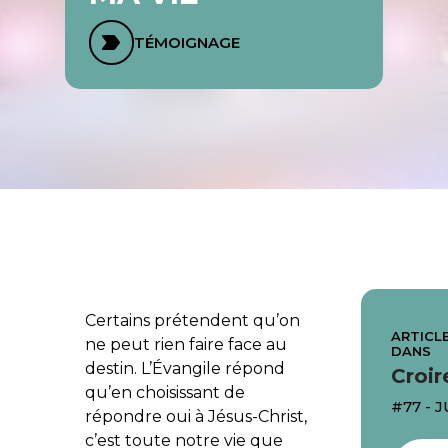
TÉMOIGNAGE
Certains prétendent qu’on
ARTICLE
ne peut rien faire face au
DANS
destin. L’Évangile répond
Croir
qu’en choisissant de
#77 - 
répondre oui à Jésus-Christ,
c’est toute notre vie que