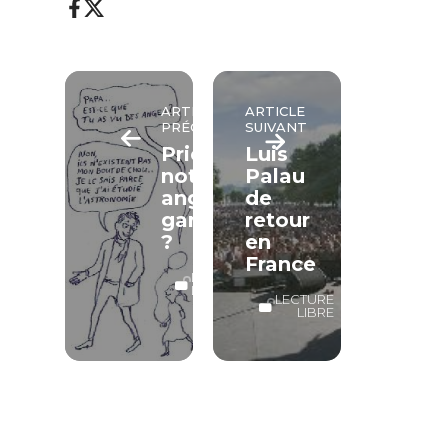
ARTICLE
ARTICLE
PRÉCÉDENT
SUIVANT
Prier
Luis
notre
Palau
ange
de
gardien
retour
?
en
France
LECTURE
LIBRE
LECTURE
LIBRE