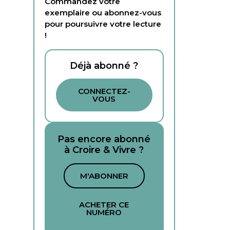
Commandez votre
exemplaire ou abonnez-vous
pour poursuivre votre lecture
!
Déjà abonné ?
CONNECTEZ-
VOUS
Pas encore abonné
à Croire & Vivre ?
M'ABONNER
ACHETER CE
NUMÉRO