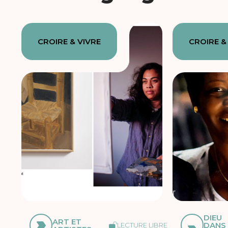
CROIRE & VIVRE
CROIRE &
DIEU
ART ET
DANS
LECTURE LIBRE