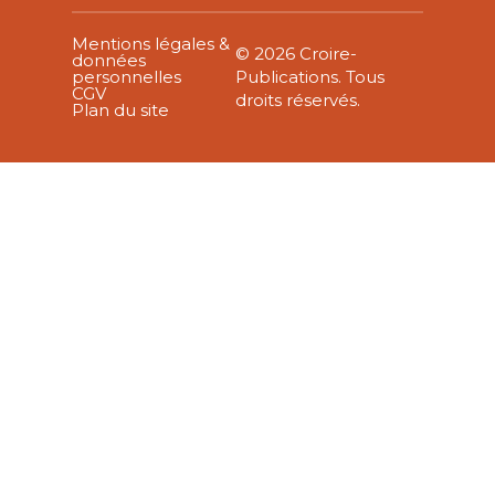
Mentions légales &
© 2026 Croire-
données
personnelles
Publications. Tous
CGV
droits réservés.
Plan du site