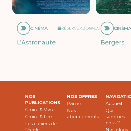
CINÉMA
CINÉM
RÉSERVÉ ABONNÉS
L’Astronaute
Bergers
NOS
NOS OFFRES
NAVIGATI
PUBLICATIONS
Panier
Accueil
Croire & Vivre
Nos
Qui
Croire & Lire
abonnements
sommes-
nous ?
Les cahiers de
l’École
Nos blogs