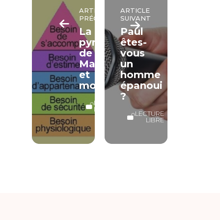
ARTICLE
ARTICLE
PRÉCÉDENT
SUIVANT
La
Paul
pyramide
êtes-
de
vous
Maslow
un
et
homme
moi
épanoui
?
LECTURE
LIBRE
LECTURE
LIBRE