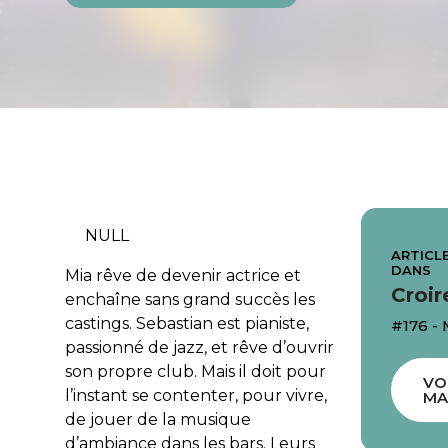
NULL
ARTICLE
DANS
Mia rêve de devenir actrice et
Croir
enchaîne sans grand succès les
castings. Sebastian est pianiste,
#176 - 
passionné de jazz, et rêve d’ouvrir
son propre club. Mais il doit pour
VO
l’instant se contenter, pour vivre,
MA
de jouer de la musique
d’ambiance dans les bars. Leurs