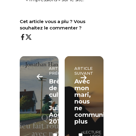
Cet article vous a plu ? Vous
souhaitez le commenter ?
ARTICLE
ARTICLE
PRÉCÉDENT
SUIVANT
Brèves
Avec
de
mon
culture
mari,
–
nous
Juillet-
ne
Août
communiquons
2017
plus
LECTURE
LECTURE
LIBRE
LIBRE