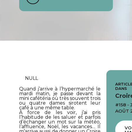
NULL
ARTICLE
DANS
Quand j’arrive à l’hypermarché le
mardi matin, je passe devant la
Croir
mini cafétéria où très souvent trois
ou quatre dames sirotent leur
#158 - 
café à une même table.
AOÛT 
À force de les voir, j’ai pris
l’habitude de les saluer et parfois
d’échanger un mot sur la météo,
l’affluence, Noël, les vacances… Il
VO
m’arrive aussi de donner un
Croire