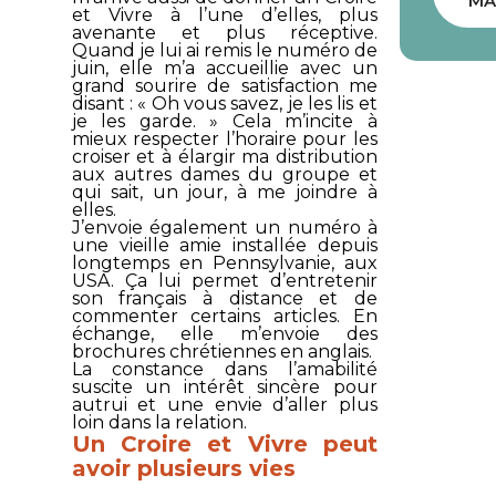
MA
et Vivre
à l’une d’elles, plus
avenante et plus réceptive.
Quand je lui ai remis le numéro de
juin, elle m’a accueillie avec un
grand sourire de satisfaction me
disant : « Oh vous savez, je les lis et
je les garde. » Cela m’incite à
mieux respecter l’horaire pour les
croiser et à élargir ma distribution
aux autres dames du groupe et
qui sait, un jour, à me joindre à
elles.
J’envoie également un numéro à
une vieille amie installée depuis
longtemps en Pennsylvanie, aux
USA. Ça lui permet d’entretenir
son français à distance et de
commenter certains articles. En
échange, elle m’envoie des
brochures chrétiennes en anglais.
La constance dans l’amabilité
suscite un intérêt sincère pour
autrui et une envie d’aller plus
loin dans la relation.
Un
Croire et Vivre
peut
avoir plusieurs vies