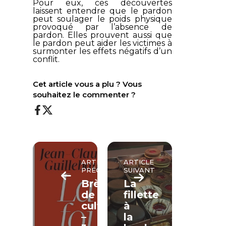
Pour eux, ces découvertes
laissent entendre que le pardon
peut soulager le poids physique
provoqué par l’absence de
pardon. Elles prouvent aussi que
le pardon peut aider les victimes à
surmonter les effets négatifs d’un
conflit.
Cet article vous a plu ? Vous
souhaitez le commenter ?
ARTICLE
ARTICLE
PRÉCÉDENT
SUIVANT
Brèves
La
de
fillette
culture
à
–
la