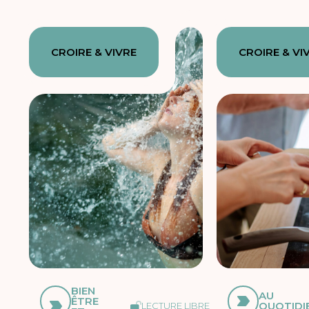
CROIRE & VIVRE
CROIRE & VI
BIEN
AU
ÊTRE
QUOTIDI
LECTURE LIBRE