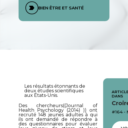
BIEN ÊTRE ET SANTÉ
Les résultats étonnants de
deux études scientifiques
ARTICLE
aux États-Unis.
DANS
Croir
Des chercheurs((Journal of
Health Psychology (2014) )) ont
#164 -
recruté 148 jeunes adultes à qui
ils ont demandé de répondre à
des questionnaires pour évaluer