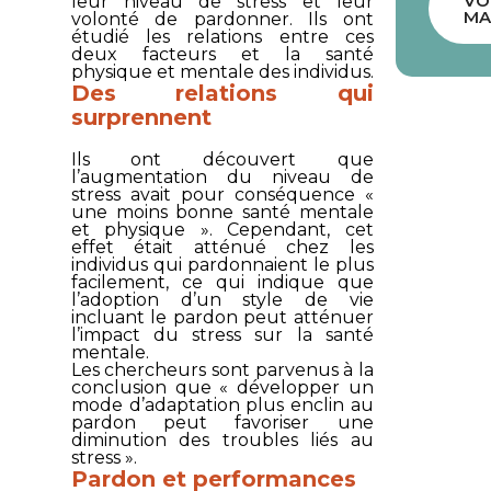
VO
leur niveau de stress et leur
MA
volonté de pardonner. Ils ont
étudié les relations entre ces
deux facteurs et la santé
physique et mentale des individus.
Des relations qui
surprennent
Ils ont découvert que
l’augmentation du niveau de
stress avait pour conséquence «
une moins bonne santé mentale
et physique ». Cependant, cet
effet était atténué chez les
individus qui pardonnaient le plus
facilement, ce qui indique que
l’adoption d’un style de vie
incluant le pardon peut atténuer
l’impact du stress sur la santé
mentale.
Les chercheurs sont parvenus à la
conclusion que « développer un
mode d’adaptation plus enclin au
pardon peut favoriser une
diminution des troubles liés au
stress ».
Pardon et performances