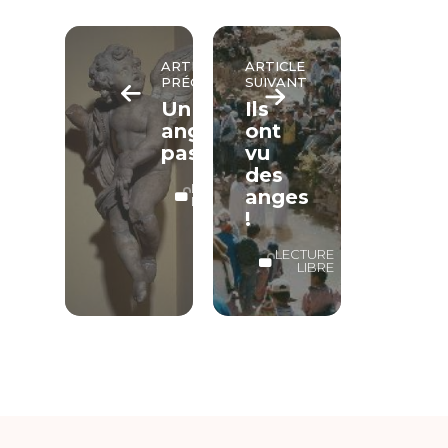
ARTICLE
ARTICLE
PRÉCÉDENT
SUIVANT
Un
Ils
ange
ont
passe
vu
des
LECTURE
anges
LIBRE
!
LECTURE
LIBRE