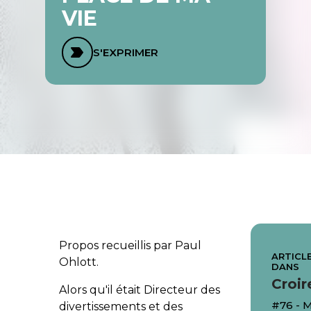
VIE
S'EXPRIMER
Propos recueillis par Paul
ARTICLE
Ohlott.
DANS
Croir
Alors qu'il était Directeur des
#76 - 
divertissements et des