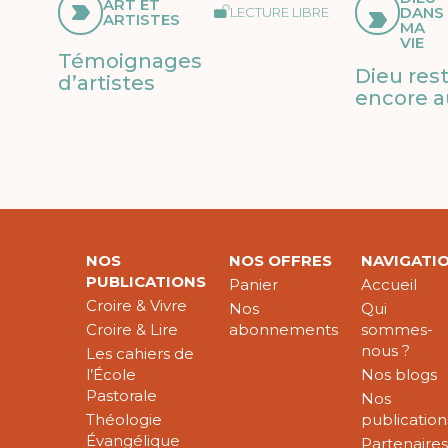
ART ET
DANS
LECTURE LIBRE
ARTISTES
MA
VIE
Témoignages
Dieu res
d’artistes
encore a
NOS
NOS OFFRES
NAVIGATI
PUBLICATIONS
Panier
Accueil
Croire & Vivre
Nos
Qui
Croire & Lire
abonnements
sommes-
nous ?
Les cahiers de
l’École
Nos blogs
Pastorale
Nos
Théologie
publication
Évangélique
Partenaire