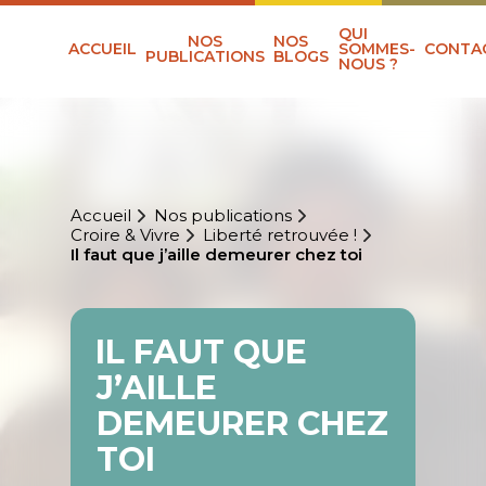
QUI
NOS
NOS
ACCUEIL
SOMMES-
CONTA
PUBLICATIONS
BLOGS
NOUS ?
Accueil
Nos publications
Croire & Vivre
Liberté retrouvée !
Il faut que j’aille demeurer chez toi
IL FAUT QUE
J’AILLE
DEMEURER CHEZ
TOI