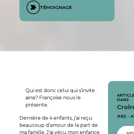
TÉMOIGNAGE
Qui est donc celui qui s’invite
ARTICLE
ainsi? Françoise nous le
DANS
présente.
Croir
#85 - 
Dernière de 4 enfants, j’ai reçu
beaucoup d’amour de la part de
ma famille. J’ai vécu mon enfance
VO