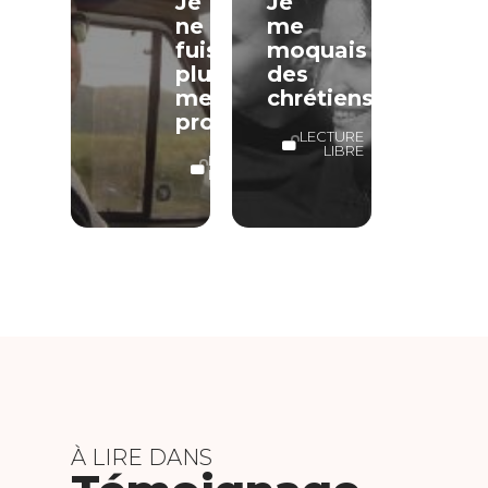
Je
Je
ne
me
fuis
moquais
plus
des
mes
chrétiens
problèmes
LECTURE
LIBRE
LECTURE
LIBRE
À LIRE DANS