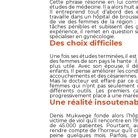
Cette phrase résonne en lui comm
études de médecine. Il a alors huit a
Il entreprend tout d’abord des é
travaille dans un hôpital de brousse
de vie des femmes de la région : 
tâches pénibles et subissent des g
expérience, il remet en question s
spécialiser en gynécologie.
Des choix difficiles
Une fois ses études terminées, il es
des femmes de son pays le hante : il
plus utile. Avec son épouse, il d
enfants. Il pense améliorer les con
accouchements et des césariennes.
Mais le docteur est effaré par ce qu
femmes qui n’ont pas seulement ét
différents outils. Les premiers 
progressivement place à une marée 
Une réalité insoutenab
Denis Mukwege fonde alors l’hôp
victime de viol qu’il rencontre en 19
de 45.000 patientes. Pourtant, a
rendre compte de l’horreur qu’il cô
peine quelques mois. Parfois, c