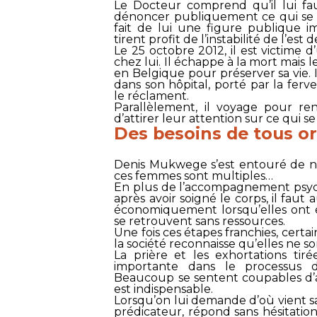
Le Docteur comprend qu’il lui f
dénoncer publiquement ce qui se p
fait de lui une figure publique 
tirent profit de l’instabilité de l’
Le 25 octobre 2012, il est victime d’
chez lui. Il échappe à la mort mais le
en Belgique pour préserver sa vie. 
dans son hôpital, porté par la fe
le réclament.
Parallèlement, il voyage pour ren
d’attirer leur attention sur ce qui s
Des besoins de tous o
Denis Mukwege s’est entouré de no
ces femmes sont multiples…
En plus de l’accompagnement psych
après avoir soigné le corps, il fau
économiquement lorsqu’elles ont é
se retrouvent sans ressources.
Une fois ces étapes franchies, cert
la société reconnaisse qu’elles ne s
La prière et les exhortations tir
importante dans le processus 
Beaucoup se sentent coupables d’avo
est indispensable.
Lorsqu’on lui demande d’où vient sa
prédicateur, répond sans hésitation