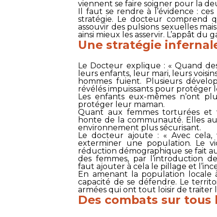
viennent se faire soigner pour la de
Il faut se rendre à l’évidence : ces
stratégie. Le docteur comprend 
assouvir des pulsions sexuelles ma
ainsi mieux les asservir. L’appât du 
Une stratégie infernal
Le Docteur explique : « Quand des
leurs enfants, leur mari, leurs voisin
hommes fuient. Plusieurs dévelop
révélés impuissants pour protéger 
Les enfants eux-mêmes n’ont plu
protéger leur maman.
Quant aux femmes torturées et vi
honte de la communauté. Elles aus
environnement plus sécurisant.
Le docteur ajoute : « Avec cela
exterminer une population. Le vi
réduction démographique se fait au
des femmes, par l’introduction de
faut ajouter à cela le pillage et l’inc
En amenant la population locale 
capacité de se défendre. Le territ
armées qui ont tout loisir de traite
Des combats sur tous l