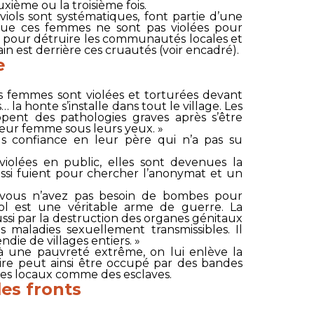
uxième ou la troisième fois.
 viols sont systématiques, font partie d’une
que ces femmes ne sont pas violées pour
is pour détruire les communautés locales et
gain est derrière ces cruautés (voir encadré).
e
 femmes sont violées et torturées devant
s… la honte s’installe dans tout le village. Les
pent des pathologies graves après s’être
leur femme sous leurs yeux. »
s confiance en leur père qui n’a pas su
olées en public, elles sont devenues la
si fuient pour chercher l’anonymat et un
, vous n’avez pas besoin de bombes pour
ol est une véritable arme de guerre. La
ssi par la destruction des organes génitaux
s maladies sexuellement transmissibles. Il
endie de villages entiers. »
à une pauvreté extrême, on lui enlève la
oire peut ainsi être occupé par des bandes
r les locaux comme des esclaves.
es fronts