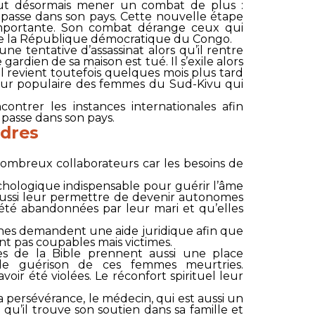
aut désormais mener un combat de plus :
asse dans son pays. Cette nouvelle étape
importante. Son combat dérange ceux qui
est de la République démocratique du Congo.
une tentative d’assassinat alors qu’il rentre
 gardien de sa maison est tué. Il s’exile alors
Il revient toutefois quelques mois plus tard
rveur populaire des femmes du Sud-Kivu qui
contrer les instances internationales afin
e passe dans son pays.
rdres
mbreux collaborateurs car les besoins de
ologique indispensable pour guérir l’âme
t aussi leur permettre de devenir autonomes
té abandonnées par leur mari et qu’elles
aines demandent une aide juridique afin que
ont pas coupables mais victimes.
ées de la Bible prennent aussi une place
de guérison de ces femmes meurtries.
ir été violées. Le réconfort spirituel leur
 persévérance, le médecin, qui est aussi un
 qu’il trouve son soutien dans sa famille et