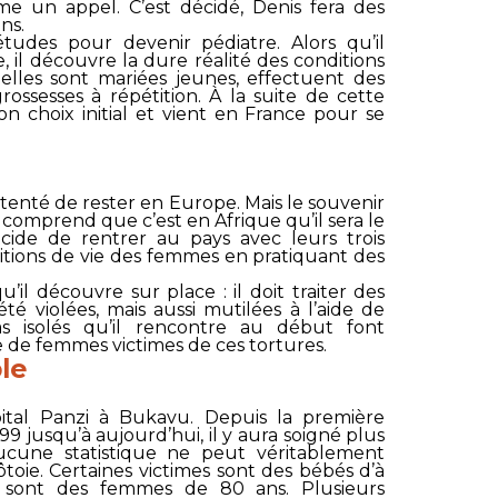
e un appel. C’est décidé, Denis fera des
ns.
tudes pour devenir pédiatre. Alors qu’il
, il découvre la dure réalité des conditions
elles sont mariées jeunes, effectuent des
rossesses à répétition. À la suite de cette
on choix initial et vient en France pour se
t tenté de rester en Europe. Mais le souvenir
 comprend que c’est en Afrique qu’il sera le
écide de rentrer au pays avec leurs trois
ditions de vie des femmes en pratiquant des
’il découvre sur place : il doit traiter des
é violées, mais aussi mutilées à l’aide de
cas isolés qu’il rencontre au début font
de femmes victimes de ces tortures.
le
ital Panzi à Bukavu. Depuis la première
99 jusqu’à aujourd’hui, il y aura soigné plus
ucune statistique ne peut véritablement
toie. Certaines victimes sont des bébés d’à
e sont des femmes de 80 ans. Plusieurs