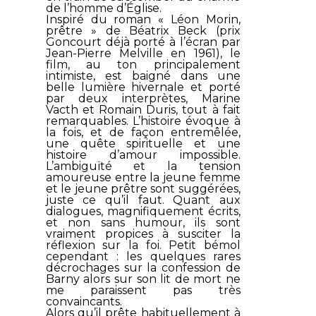
de l’homme d’Église.
Inspiré du roman « Léon Morin,
prêtre » de Béatrix Beck (prix
Goncourt déjà porté à l’écran par
Jean-Pierre Melville en 1961), le
film, au ton principalement
intimiste, est baigné dans une
belle lumière hivernale et porté
par deux interprètes, Marine
Vacth et Romain Duris, tout à fait
remarquables. L’histoire évoque à
la fois, et de façon entremêlée,
une quête spirituelle et une
histoire d’amour impossible.
L’ambiguïté et la tension
amoureuse entre la jeune femme
et le jeune prêtre sont suggérées,
juste ce qu’il faut. Quant aux
dialogues, magnifiquement écrits,
et non sans humour, ils sont
vraiment propices à susciter la
réflexion sur la foi. Petit bémol
cependant : les quelques rares
décrochages sur la confession de
Barny alors sur son lit de mort ne
me paraissent pas très
convaincants.
Alors qu’il prête habituellement à