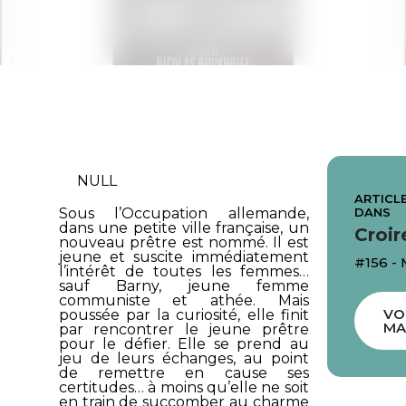
NULL
ARTICLE
DANS
Sous l’Occupation allemande,
dans une petite ville française, un
Croir
nouveau prêtre est nommé. Il est
jeune et suscite immédiatement
#156 - 
l’intérêt de toutes les femmes…
sauf Barny, jeune femme
communiste et athée. Mais
VO
poussée par la curiosité, elle finit
MA
par rencontrer le jeune prêtre
pour le défier. Elle se prend au
jeu de leurs échanges, au point
de remettre en cause ses
certitudes… à moins qu’elle ne soit
en train de succomber au charme