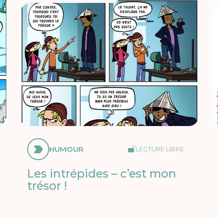
HUMOUR
LECTURE LIBRE
Les intrépides – c’est mon
trésor !