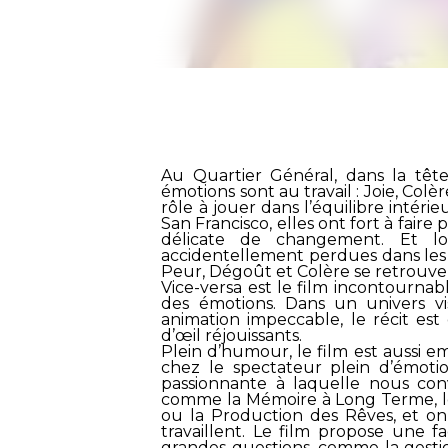
Au Quartier Général, dans la tête
émotions sont au travail : Joie, Col
rôle à jouer dans l’équilibre intér
San Francisco, elles ont fort à faire
délicate de changement. Et lo
accidentellement perdues dans les re
Peur, Dégoût et Colère se retrou
Vice-versa
est le film incontournab
des émotions. Dans un univers vis
animation impeccable, le récit est d
d’œil réjouissants.
Plein d’humour, le film est aussi em
chez le spectateur plein d’émotio
passionnante à laquelle nous conv
comme la Mémoire à Long Terme, le 
ou la Production des Rêves, et on
travaillent. Le film propose une 
grandes questions, comme la gestio