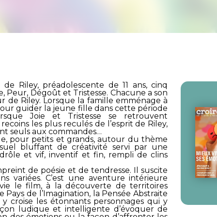
 de Riley, préadolescente de 11 ans, cinq
ère, Peur, Dégoût et Tristesse. Chacune a son
ieur de Riley. Lorsque la famille emménage à
 pour guider la jeune fille dans cette période
rsque Joie et Tristesse se retrouvent
coins les plus reculés de l’esprit de Riley,
vent seuls aux commandes…
le, pour petits et grands, autour du thème
uel bluffant de créativité servi par une
rôle et vif, inventif et fin, rempli de clins
preint de poésie et de tendresse. Il suscite
ns variées. C’est une aventure intérieure
ie le film, à la découverte de territoires
Pays de l’Imagination, la Pensée Abstraite
 y croise les étonnants personnages qui y
façon ludique et intelligente d’évoquer de
n des émotions ou la façon d’affronter les