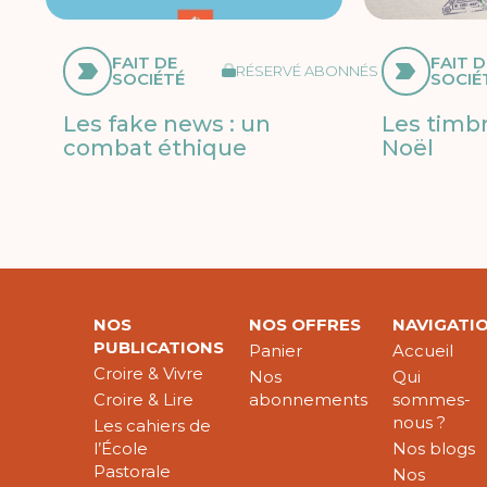
FAIT DE
FAIT D
RÉSERVÉ ABONNÉS
SOCIÉTÉ
SOCIÉ
Les fake news : un
Les timb
combat éthique
Noël
NOS
NOS OFFRES
NAVIGATI
PUBLICATIONS
Panier
Accueil
Croire & Vivre
Nos
Qui
Croire & Lire
abonnements
sommes-
nous ?
Les cahiers de
l’École
Nos blogs
Pastorale
Nos