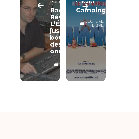
PRÉCÉDENT
SUIVANT
Radio
Camping
Réveil…
LECTURE
L’Évangile
LIBRE
jusqu’au
bout
des
ondes!
LECTURE
LIBRE