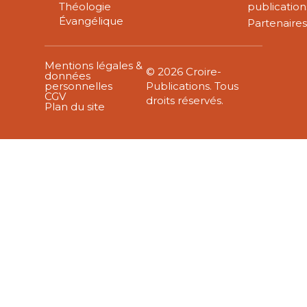
Théologie
publication
Évangélique
Partenaire
Mentions légales &
© 2026 Croire-
données
personnelles
Publications. Tous
CGV
droits réservés.
Plan du site