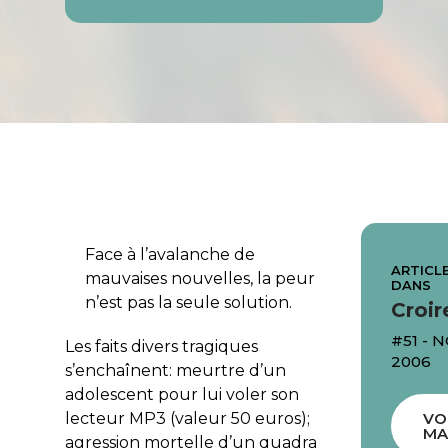
Face à l’avalanche de
ARTICLE
mauvaises nouvelles, la peur
DANS
n’est pas la seule solution.
Croir
#51 -
Les faits divers tragiques
2006
s’enchaînent: meurtre d’un
adolescent pour lui voler son
lecteur MP3 (valeur 50 euros);
VO
MA
agression mortelle d’un quadra