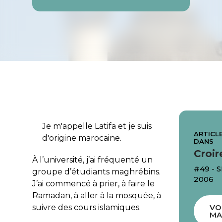
Je m'appelle Latifa et je suis
ARTICLE
d'origine marocaine.
DANS
Croir
À l’université, j’ai fréquenté un
#49 -
groupe d’étudiants maghrébins.
2006
J’ai commencé à prier, à faire le
Ramadan, à aller à la mosquée, à
suivre des cours islamiques.
VO
MA