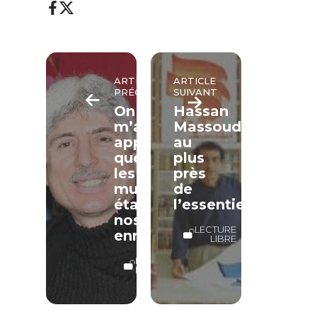
ARTICLE
ARTICLE
PRÉCÉDENT
SUIVANT
On
Hassan
m’avait
Massoudy
appris
au
que
plus
les
près
musulmans
de
étaient
l’essentiel
nos
LECTURE
ennemis
LIBRE
LECTURE
LIBRE