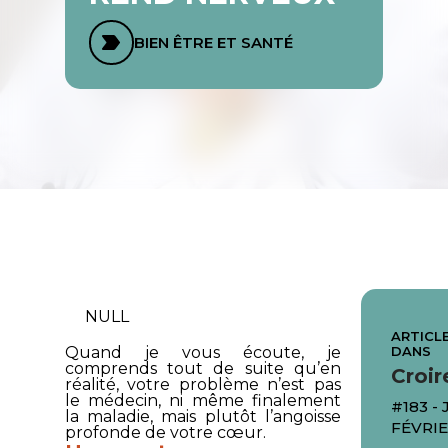
BIEN ÊTRE ET SANTÉ
NULL
ARTICLE
DANS
Quand je vous écoute, je
comprends tout de suite qu’en
Croir
réalité, votre problème n’est pas
le médecin, ni même finalement
#183 -
la maladie, mais plutôt l’angoisse
FÉVRIE
profonde de votre cœur.