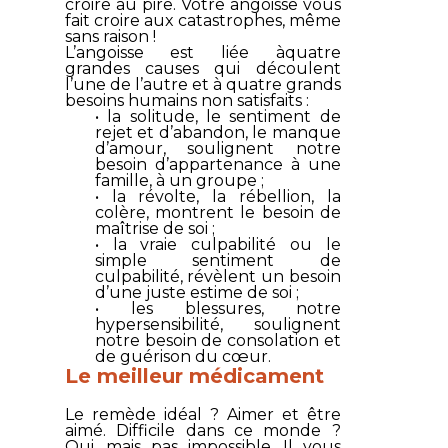
croire au pire. Votre angoisse vous
fait croire aux catastrophes, même
sans raison !
L’angoisse est liée àquatre
grandes causes qui découlent
l’une de l’autre et à quatre grands
besoins humains non satisfaits :
• la solitude, le sentiment de
rejet et d’abandon, le manque
d’amour, soulignent notre
besoin d’appartenance à une
famille, à un groupe ;
• la révolte, la rébellion, la
colère, montrent le besoin de
maîtrise de soi ;
• la vraie culpabilité ou le
simple sentiment de
culpabilité, révèlent un besoin
d’une juste estime de soi ;
• les blessures, notre
hypersensibilité, soulignent
notre besoin de consolation et
de guérison du cœur.
Le meilleur médicament
Le remède idéal ? Aimer et être
aimé. Difficile dans ce monde ?
Oui, mais pas impossible. Il vous