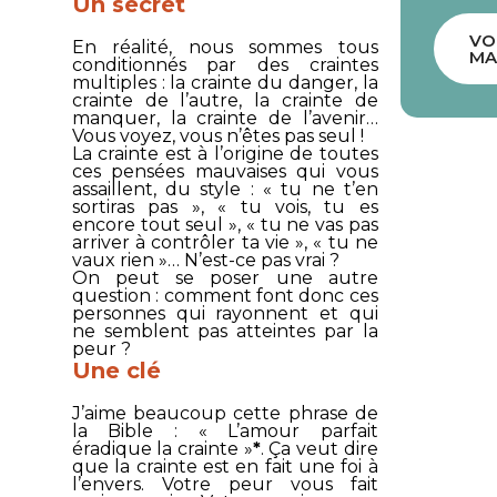
Un secret
VO
En réalité, nous sommes tous
MA
conditionnés par des craintes
multiples : la crainte du danger, la
crainte de l’autre, la crainte de
manquer, la crainte de l’avenir…
Vous voyez, vous n’êtes pas seul !
La crainte est à l’origine de toutes
ces pensées mauvaises qui vous
assaillent, du style : « tu ne t’en
sortiras pas », « tu vois, tu es
encore tout seul », « tu ne vas pas
arriver à contrôler ta vie », « tu ne
vaux rien »… N’est-ce pas vrai ?
On peut se poser une autre
question : comment font donc ces
personnes qui rayonnent et qui
ne semblent pas atteintes par la
peur ?
Une clé
J’aime beaucoup cette phrase de
la Bible : «
L’amour parfait
éradique la crainte
»
*
. Ça veut dire
que la crainte est en fait une foi à
l’envers. Votre peur vous fait