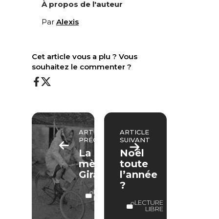
À propos de l'auteur
Par
Alexis
Cet article vous a plu ? Vous
souhaitez le commenter ?
ARTICLE
ARTICLE
PRÉCÉDENT
SUIVANT
La
Noël
mère
toute
Girard
l’année
?
LECTURE
LIBRE
LECTURE
LIBRE