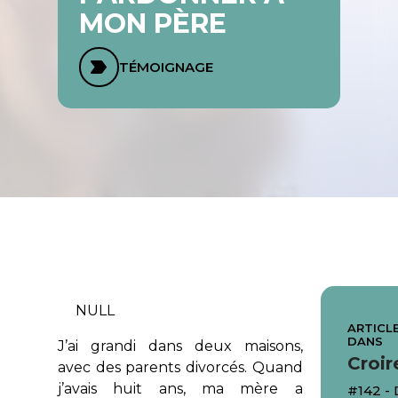
MON PÈRE
TÉMOIGNAGE
NULL
ARTICLE
DANS
J’ai grandi dans deux maisons,
Croir
avec des parents divorcés. Quand
j’avais huit ans, ma mère a
#142 