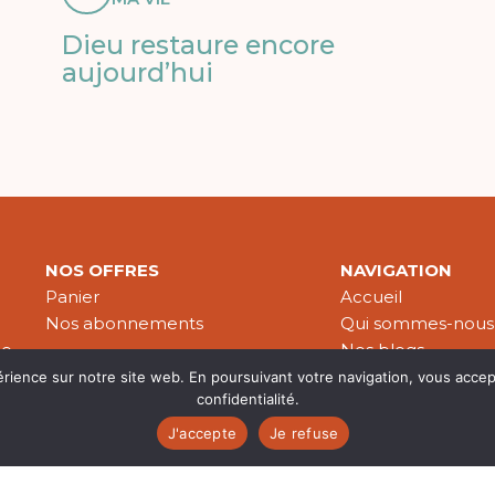
Dieu restaure encore
aujourd’hui
NOS OFFRES
NAVIGATION
Panier
Accueil
Nos abonnements
Qui sommes-nous
le
Nos blogs
Nos publications
érience sur notre site web. En poursuivant votre navigation, vous accep
confidentialité.
Partenaires
J'accepte
Je refuse
es & données personnelles