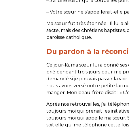
– J’ai une sœur qui a coupé les pont
– Votre sœur ne s’appellerait-elle pa
Ma sœur fut très étonnée ! Il lui a 
secte, mais des chrétiens baptistes,
paroisse catholique.
Du pardon à la réconci
Ce jour-là, ma sœur lui a donné ses c
prié pendant trois jours pour me prép
demandé si je pouvais passer la voir. 
nous avons versé notre petite larme,
manger. Mon beau-frère disait : « C’e
Après nos retrouvailles, j’ai téléph
toujours moi qui prenait les initiativ
toujours moi qui appelle ma sœur. Si
soit elle qui me téléphone cette fois 