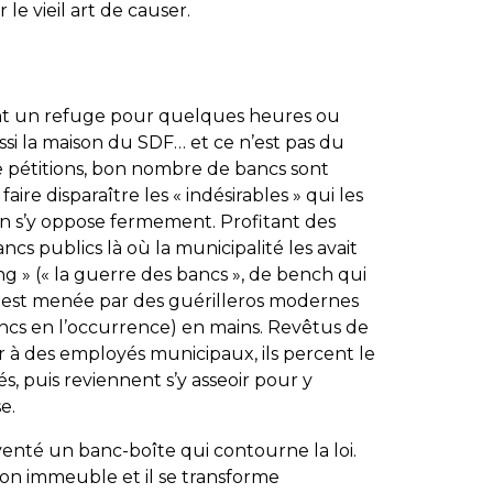
le vieil art de causer.
nt un refuge pour quelques heures ou
ussi la maison du SDF… et ce n’est pas du
e pétitions, bon nombre de bancs sont
aire disparaître les « indésirables » qui les
on s’y oppose fermement. Profitant des
ancs publics là où la municipalité les avait
 » (« la guerre des bancs », de
bench
qui
te est menée par des guérilleros modernes
ancs en l’occurrence) en mains. Revêtus de
r à des employés municipaux, ils percent le
s, puis reviennent s’y asseoir pour y
se
.
enté un banc-boîte qui contourne la loi.
son immeuble et il se transforme