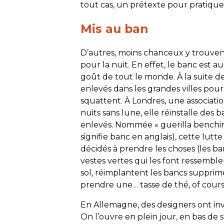
tout cas, un prétexte pour pratiquer 
Mis au ban
D’autres, moins chanceux y trouve
pour la nuit. En effet, le banc est a
goût de tout le monde. À la suite d
enlevés dans les grandes villes pour f
squattent. À Londres, une associati
nuits sans lune, elle réinstalle des b
enlevés. Nommée « guerilla benching
signifie banc en anglais), cette lut
décidés à prendre les choses (les b
vestes vertes qui les font ressemble
sol, réimplantent les bancs supprimé
prendre une… tasse de thé,
of cour
En Allemagne, des designers ont inv
On l’ouvre en plein jour, en bas de 