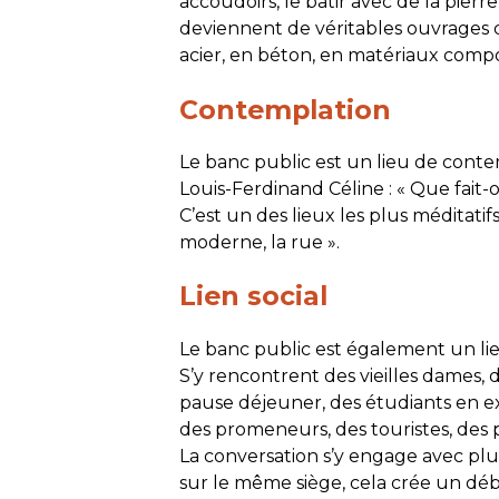
accoudoirs, le bâtir avec de la pierr
deviennent de véritables ouvrages d
acier, en béton, en matériaux compo
Contemplation
Le banc public est un lieu de contem
Louis-Ferdinand Céline : «
Que fait-o
C’est un des lieux les plus méditati
moderne, la rue
».
Lien social
Le banc public est également un lien
S’y rencontrent des vieilles dames, 
pause déjeuner, des étudiants en e
des promeneurs, des touristes, des 
La conversation s’y engage avec plus d
sur le même siège, cela crée un débu