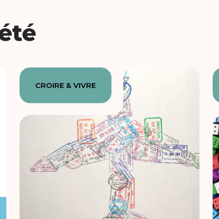
iété
CROIRE & VIVRE