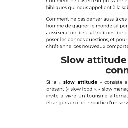
Comment ne pas être impressionné p
bibliques qui nous appellent à la so
Comment ne pas penser aussi à ces p
homme de gagner le monde s’il per
aussi sera ton dieu
. » Profitons don
poser les bonnes questions, et pourq
chrétienne, ces nouveaux comporte
Slow attitude
conn
Si la «
slow attitude
» consiste à
présent (« slow food », « slow manag
invite à vivre un tourisme alterna
étrangers en contrepartie d’un ser