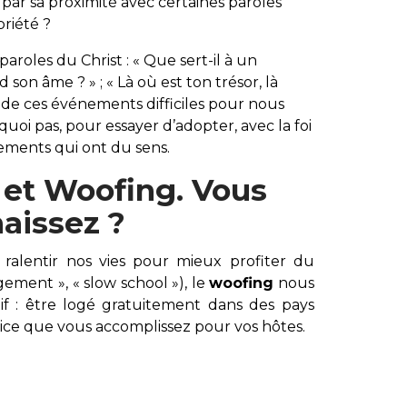
ar sa proximité avec certaines paroles
briété ?
aroles du Christ : «
Que sert-il à un
d son âme ?
» ; «
Là où est ton trésor, là
c de ces événements difficiles pour nous
uoi pas, pour essayer d’adopter, avec la foi
ments qui ont du sens.
 et Woofing. Vous
aissez ?
 ralentir nos vies pour mieux profiter du
ement », « slow school »), le
woofing
nous
tif : être logé gratuitement dans des pays
vice que vous accomplissez pour vos hôtes.