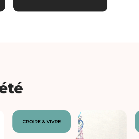
iété
CROIRE & VIVRE