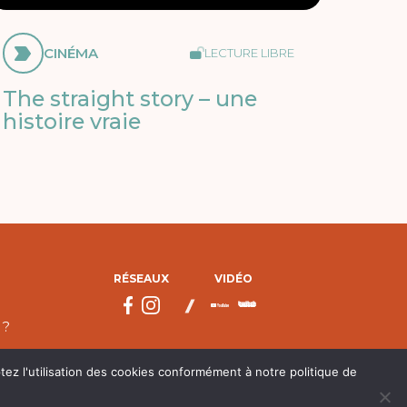
CINÉMA
LECTURE LIBRE
The straight story – une
histoire vraie
RÉSEAUX
VIDÉO
 ?
tez l'utilisation des cookies conformément à notre politique de