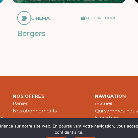
CINÉMA
LECTURE LIBRE
Bergers
NOS OFFRES
NAVIGATION
Panier
Accueil
Nos abonnements
Qui sommes-nous
le
Nos blogs
Nos publications
érience sur notre site web. En poursuivant votre navigation, vous accep
confidentialité.
Partenaires