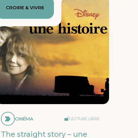
CROIRE & VIVRE
CINÉMA
LECTURE LIBRE
The straight story – une