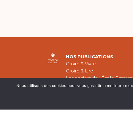
NOS PUBLICATIONS
Croire & Vivre
Croire & Lire
Les cahiers de l’École Pastora
Théologie Évangélique
Nous utilisons des cookies pour vous garantir la meilleure exp
Mentions légal
CGV
Plan du site