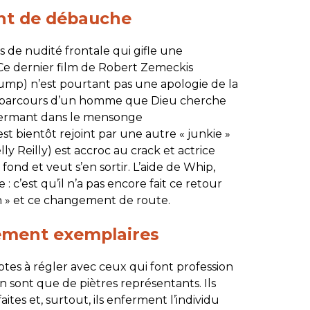
t de débauche
s de nudité frontale qui gifle une
 Ce dernier film de Robert Zemeckis
Gump
) n’est pourtant pas une apologie de la
 le parcours d’un homme que Dieu cherche
enfermant dans le mensonge
l est bientôt rejoint par une autre « junkie »
ly Reilly) est accroc au crack et actrice
 fond et veut s’en sortir. L’aide de Whip,
 : c’est qu’il n’a pas encore fait ce retour
on » et ce changement de route.
cément exemplaires
mptes à régler avec ceux qui font profession
’en sont que de piètres représentants. Ils
tes et, surtout, ils enferment l’individu