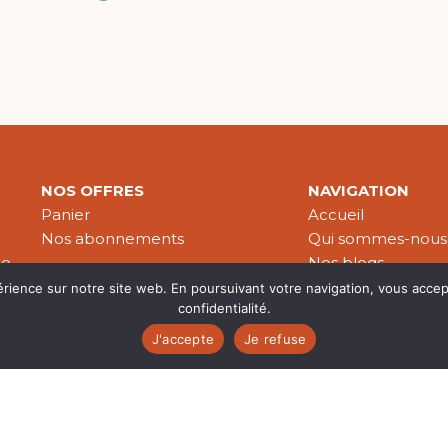
NOS OFFRES
NAVIGATION
Panier
Accueil
Nos abonnements
Qui sommes-nous
le
Nos blogs
Nos publications
érience sur notre site web. En poursuivant votre navigation, vous accep
confidentialité.
Partenaires
J'accepte
Je refuse
es & données personnelles
© 2026 Croire-Publications. Tous 