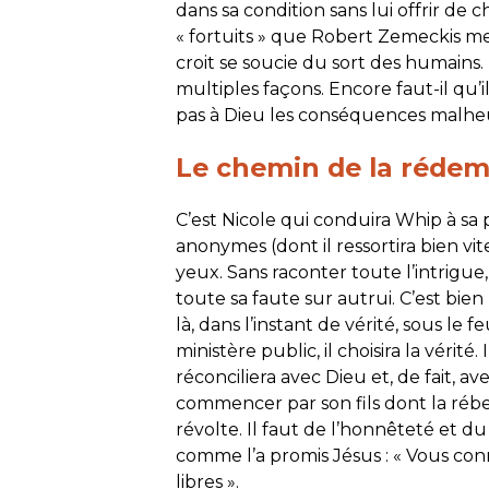
dans sa condition sans lui offrir d
« fortuits » que Robert Zemeckis m
croit se soucie du sort des humains.
multiples façons. Encore faut-il qu’il
pas à Dieu les conséquences malheu
Le chemin de la réde
C’est Nicole qui conduira Whip à sa
anonymes (dont il ressortira bien vite
yeux. Sans raconter toute l’intrigue
toute sa faute sur autrui. C’est bien
là, dans l’instant de vérité, sous le 
ministère public, il choisira la vérité
réconciliera avec Dieu et, de fait, ave
commencer par son fils dont la rébel
révolte. Il faut de l’honnêteté et du 
comme l’a promis Jésus : «
Vous conn
libres
».