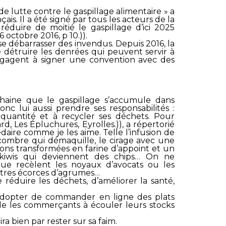
e lutte contre le gaspillage alimentaire » a
is. Il a été signé par tous les acteurs de la
 réduire de moitié le gaspillage d’ici 2025
 octobre 2016, p 10.)).
e débarrasser des invendus. Depuis 2016, la
e détruire les denrées qui peuvent servir à
’engagent à signer une convention avec des
haine que le gaspillage s’accumule dans
onc lui aussi prendre ses responsabilités :
uantité et à recycler ses déchets. Pour
rd, Les Épluchures, Eyrolles.)), a répertorié
aire comme je les aime. Telle l’infusion de
combre qui démaquille, le cirage avec une
ons transformées en farine d’appoint et un
 kiwis qui deviennent des chips… On ne
ue recèlent les noyaux d’avocats ou les
autres écorces d’agrumes…
réduire les déchets, d’améliorer la santé,
 adopter de commander en ligne des plats
ide les commerçants à écouler leurs stocks
ra bien par rester sur sa faim.