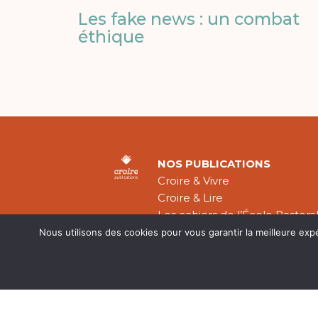
Les fake news : un combat
éthique
NOS PUBLICATIONS
Croire & Vivre
Croire & Lire
Les cahiers de l’École Pastora
Théologie Évangélique
Nous utilisons des cookies pour vous garantir la meilleure exp
Mentions légal
CGV