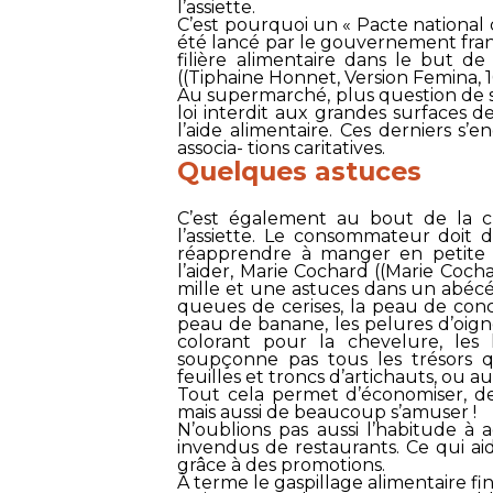
l’assiette.
C’est pourquoi un « Pacte national d
été lancé par le gouvernement frança
filière alimentaire dans le but de
((Tiphaine Honnet, Version Femina, 16
Au supermarché, plus question de s
loi interdit aux grandes surfaces d
l’aide alimentaire. Ces derniers s
associa- tions caritatives.
Quelques astuces
C’est également au bout de la c
l’assiette. Le consommateur doit d
réapprendre à manger en petite q
l’aider, Marie Cochard ((Marie Cocha
mille et une astuces dans un abécéd
queues de cerises, la peau de con
peau de banane, les pelures d’oign
colorant pour la chevelure, les
soupçonne pas tous les trésors q
feuilles et troncs d’artichauts, ou 
Tout cela permet d’économiser, de 
mais aussi de beaucoup s’amuser !
N’oublions pas aussi l’habitude à
invendus de restaurants. Ce qui a
grâce à des promotions.
À terme le gaspillage alimentaire fini