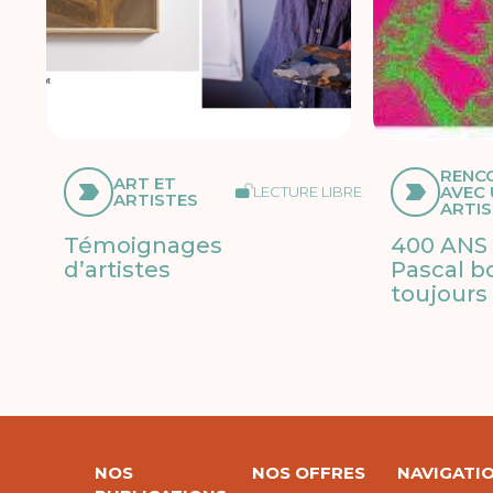
RENC
ART ET
AVEC
LECTURE LIBRE
ARTISTES
ARTI
Témoignages
400 ANS 
d’artistes
Pascal b
toujours
NOS
NOS OFFRES
NAVIGATI