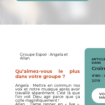
Groupe
Espoir
: Angela et
Allan.
ARTICLE
DANS
Croir
Qu’aimez-vous le plus
#180 -
dans votre groupe ?
2019
Angela
: Mettre en commun nos
voix et notre musique après avoir
travaillé séparément. C’est là que
VO
l’on voit Dieu agir parce que ça
MA
colle magnifiquement !
Allan
: J’aime rapper en « live »,