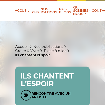
QUI
NOS
NOS
ACCUEIL
SOMMES-
CONTA
PUBLICATIONS
BLOGS
NOUS ?
Accueil
Nos publications
Croire & Vivre
Place à elles
Ils chantent l’Espoir
ILS CHANTENT
L’ESPOIR
RENCONTRE AVEC UN
ARTISTE