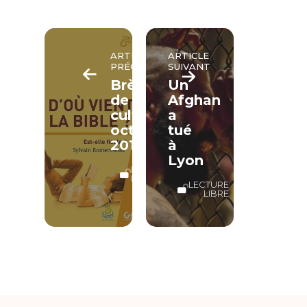
ARTICLE
ARTICLE
PRÉCÉDENT
SUIVANT
Brèves
Un
de
Afghan
culture
a
octobre
tué
2019
à
Lyon
LECTURE
LIBRE
LECTURE
LIBRE