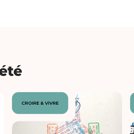
iété
CROIRE & VIVRE