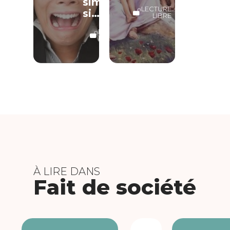
simple
LECTURE
si…
LIBRE
LECTURE
LIBRE
À LIRE DANS
Fait de société