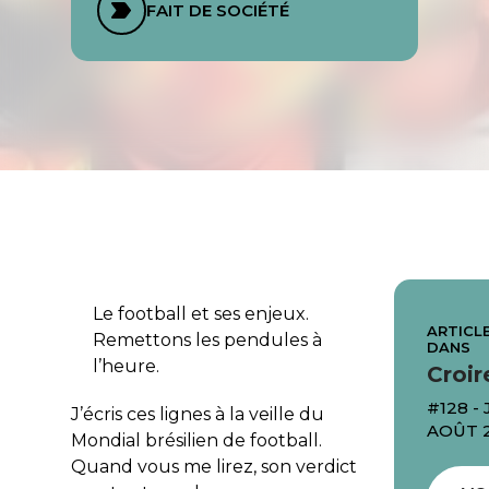
FAIT DE SOCIÉTÉ
Le football et ses enjeux.
ARTICLE
Remettons les pendules à
DANS
l’heure.
Croir
#128 - 
J’écris ces lignes à la veille du
AOÛT 
Mondial brésilien de football.
Quand vous me lirez, son verdict