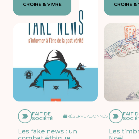
CROIRE & VIVRE
CROIRE & 
FAIT DE
FAIT D
RÉSERVÉ ABONNÉS
SOCIÉTÉ
SOCIÉ
Les fake news : un
Les timb
combat éthique
Noël