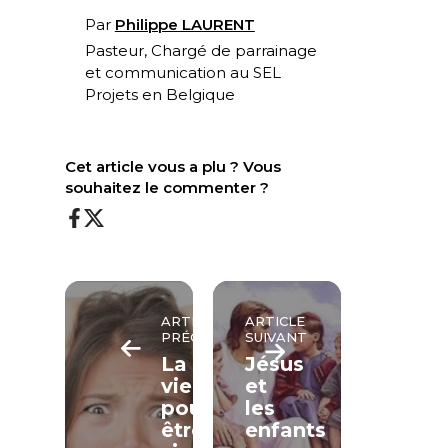
Par
Philippe LAURENT
Pasteur, Chargé de parrainage
et communication au
SEL
Projets
en Belgique
Cet article vous a plu ? Vous
souhaitez le commenter ?
ARTICLE
ARTICLE
PRÉCÉDENT
SUIVANT
La
Jésus
vie
et
pourrait
les
être
enfants