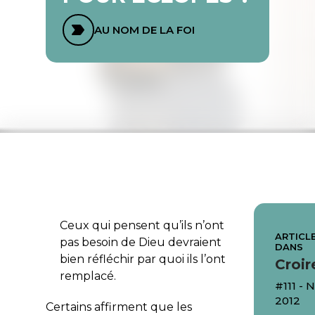
AU NOM DE LA FOI
Ceux qui pensent qu’ils n’ont
ARTICLE
pas besoin de Dieu devraient
DANS
bien réfléchir par quoi ils l’ont
Croir
remplacé.
#111 -
2012
Certains affirment que les