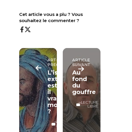
Cet article vous a plu ? Vous
souhaitez le commenter ?
ARTICLE
ARTICLE
PRÉCÉDENT
SUIVANT
L’islam
Au
extrémiste
fond
est-
du
il
gouffre
vraiment
LECTURE
monothéiste
LIBRE
?
LECTURE
LIBRE