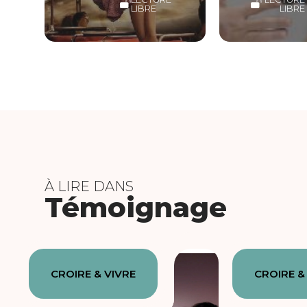
LIBRE
LIBRE
À LIRE DANS
Témoignage
CROIRE & VIVRE
CROIRE &