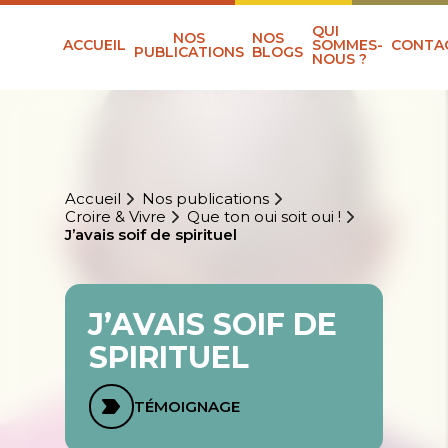
QUI
NOS
NOS
ACCUEIL
SOMMES-
CONTA
PUBLICATIONS
BLOGS
NOUS ?
Accueil
Nos publications
Croire & Vivre
Que ton oui soit oui !
J’avais soif de spirituel
J’AVAIS SOIF DE
SPIRITUEL
TÉMOIGNAGE