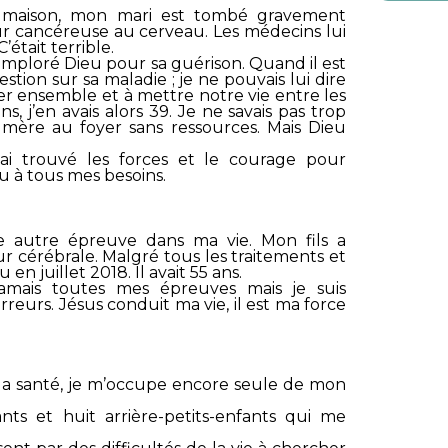
 maison, mon mari est tombé gravement
eur cancéreuse au cerveau. Les médecins lui
’était terrible.
imploré Dieu pour sa guérison. Quand il est
estion sur sa maladie ; je ne pouvais lui dire
er ensemble et à mettre notre vie entre les
s, j’en avais alors 39. Je ne savais pas trop
s mère au foyer sans ressources. Mais Dieu
’ai trouvé les forces et le courage pour
rvu à tous mes besoins.
 autre épreuve dans ma vie. Mon fils a
 cérébrale. Malgré tous les traitements et
 en juillet 2018. Il avait 55 ans.
amais toutes mes épreuves mais je suis
reurs. Jésus conduit ma vie, il est ma force
 la santé, je m’occupe encore seule de mon
fants et huit arrière-petits-enfants qui me