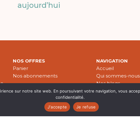
aujourd’hui
NOS OFFRES
NAVIGATION
Panier
Accueil
Nos abonnements
Qui sommes-nous
le
Nos blogs
Nos publications
érience sur notre site web. En poursuivant votre navigation, vous accep
confidentialité.
Partenaires
J'accepte
Je refuse
es & données personnelles
© 2026 Croire-Publications. Tous 