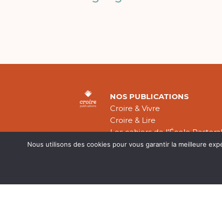
NOS PUBLICATIONS
Croire & Vivre
Croire & Lire
Les cahiers de l’École Pastora
Théologie Évangélique
Nous utilisons des cookies pour vous garantir la meilleure exp
Mentions légal
CGV
Plan du site