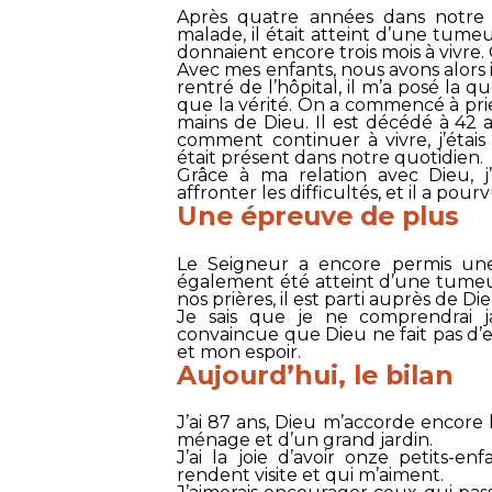
Après quatre années dans notre
malade, il était atteint d’une tum
donnaient encore trois mois à vivre. C
Avec mes enfants, nous avons alors 
rentré de l’hôpital, il m’a posé la qu
que la vérité. On a commencé à pri
mains de Dieu. Il est décédé à 42 an
comment continuer à vivre, j’étai
était présent dans notre quotidien.
Grâce à ma relation avec Dieu, j
affronter les difficultés, et il a pou
Une épreuve de plus
Le Seigneur a encore permis une
également été atteint d’une tumeur
nos prières, il est parti auprès de Dieu
Je sais que je ne comprendrai j
convaincue que Dieu ne fait pas d’er
et mon espoir.
Aujourd’hui, le bilan
J’ai 87 ans, Dieu m’accorde encore
ménage et d’un grand jardin.
J’ai la joie d’avoir onze petits-en
rendent visite et qui m’aiment.