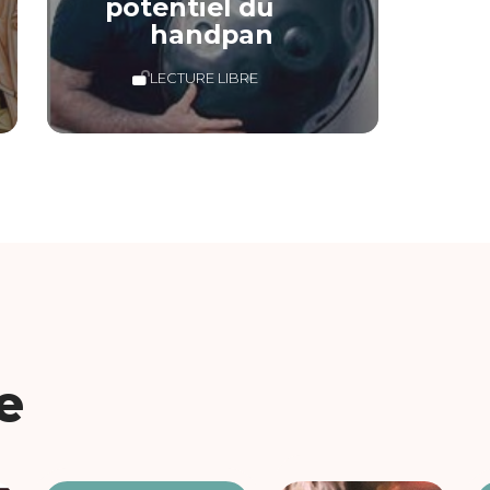
potentiel du
handpan
LECTURE LIBRE
e