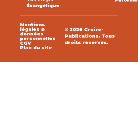
Évangélique
Mentions
légales &
© 2026 Croire-
données
Publications. Tous
personnelles
droits réservés.
CGV
Plan du site