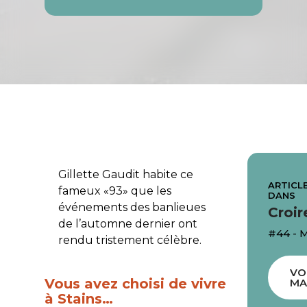
Gillette Gaudit habite ce
ARTICLE
fameux «93» que les
DANS
événements des banlieues
Croir
de l’automne dernier ont
#44 - 
rendu tristement célèbre.
VO
Vous avez choisi de vivre
MA
à Stains…