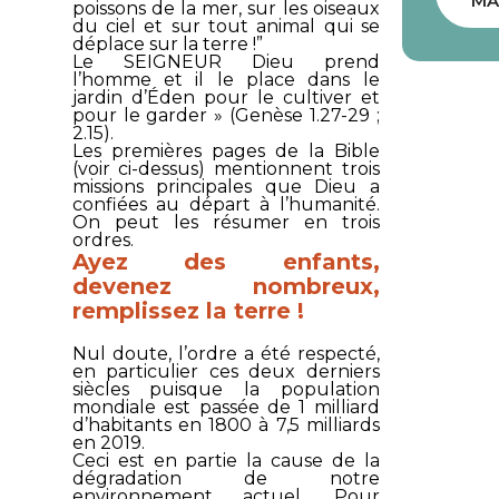
MA
poissons de la mer, sur les oiseaux
du ciel et sur tout animal qui se
déplace sur la terre !”
Le SEIGNEUR Dieu prend
l’homme et il le place dans le
jardin d’Éden pour le cultiver et
pour le garder » (Genèse 1.27-29 ;
2.15).
Les premières pages de la Bible
(voir ci-dessus) mentionnent trois
missions principales que Dieu a
confiées au départ à l’humanité.
On peut les résumer en trois
ordres.
Ayez des enfants,
devenez nombreux,
remplissez la terre !
Nul doute, l’ordre a été respecté,
en particulier ces deux derniers
siècles puisque la population
mondiale est passée de 1 milliard
d’habitants en 1800 à 7,5 milliards
en 2019.
Ceci est en partie la cause de la
dégradation de notre
environnement actuel. Pour