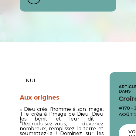
NULL
ARTICLE
DANS
Aux origines
Croir
#178 - 
« Dieu créa l’homme à son image,
il le créa à l’image de Dieu. Dieu
AOÛT 
les bénit et leur dit :
“Reproduisez-vous, devenez
nombreux, remplissez la terre et
VO
soumettez-la ! Dominez sur les