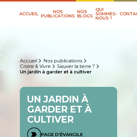
QUI
NOS
NOS
ACCUEIL
SOMMES-
CONTA
PUBLICATIONS
BLOGS
NOUS ?
Accueil
Nos publications
Croire & Vivre
Sauver la terre ?
Un jardin à garder et à cultiver
UN JARDIN À
GARDER ET À
CULTIVER
PAGE D'ÉVANGILE