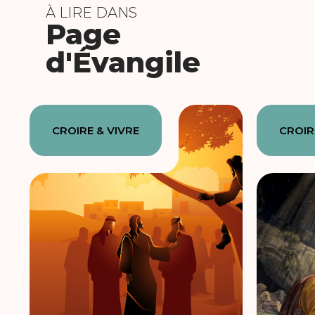
À LIRE DANS
Page
d'Évangile
CROIRE & VIVRE
CROIR