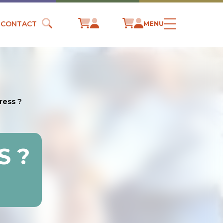
CONTACT
MENU
ress ?
S ?