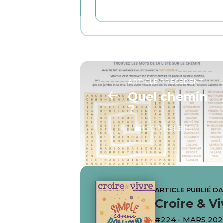
ARTICLE PRÉCÉDENT
Quel chemin
?
LECTURE LIBRE
ARTICLE PUBLIÉ D
Croire & Vi
#224 - MARS 20