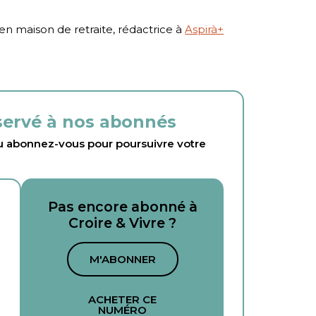
 maison de retraite, rédactrice à
Aspirà+
éservé à nos abonnés
abonnez-vous pour poursuivre votre
Pas encore abonné à
Croire & Vivre ?
M'ABONNER
ACHETER CE
NUMÉRO