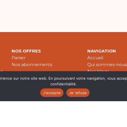
NOS OFFRES
NAVIGATION
Panier
Accueil
Nos abonnements
Qui sommes-nous
le
Nos blogs
Nos publications
érience sur notre site web. En poursuivant votre navigation, vous accep
confidentialité.
Partenaires
J'accepte
Je refuse
es & données personnelles
© 2026 Croire-Publications. Tous 