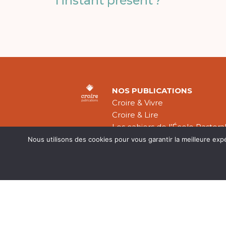
l’instant présent ?
NOS PUBLICATIONS
Croire & Vivre
Croire & Lire
Les cahiers de l’École Pastora
Théologie Évangélique
Nous utilisons des cookies pour vous garantir la meilleure exp
Mentions légal
CGV
Plan du site