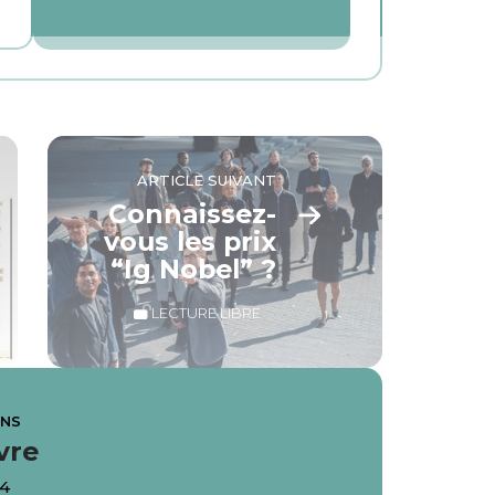
ARTICLE SUIVANT
Connaissez-
vous les prix
“Ig Nobel” ?
LECTURE LIBRE
ANS
vre
24