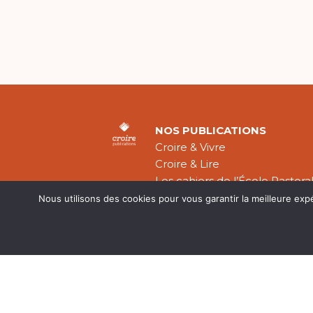
NOS PUBLICATIONS
Croire & Vivre
Croire & Lire
Les cahiers de l’École Pastora
Théologie Évangélique
Nous utilisons des cookies pour vous garantir la meilleure exp
Mentions légal
CGV
Plan du site