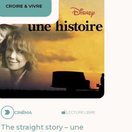
CROIRE & VIVRE
CINÉMA
LECTURE LIBRE
The straight story – une