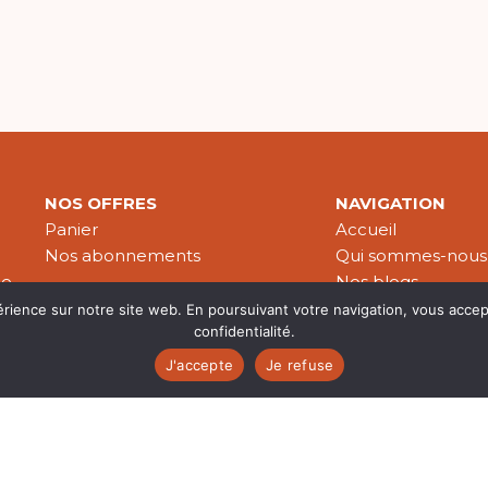
NOS OFFRES
NAVIGATION
Panier
Accueil
Nos abonnements
Qui sommes-nous
le
Nos blogs
Nos publications
érience sur notre site web. En poursuivant votre navigation, vous accep
confidentialité.
Partenaires
J'accepte
Je refuse
es & données personnelles
© 2026 Croire-Publications. Tous 