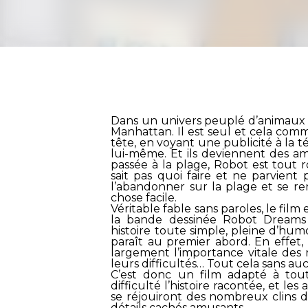
Dans un univers peuplé d’animaux d
Manhattan. Il est seul et cela com
tête, en voyant une publicité à la 
lui-même. Et ils deviennent des ami
passée à la plage, Robot est tout 
sait pas quoi faire et ne parvient p
l’abandonner sur la plage et se r
chose facile.
Véritable fable sans paroles, le film
la bande dessinée Robot Dreams
histoire toute simple, pleine d’humo
paraît au premier abord. En effet, l
largement l’importance vitale des re
leurs difficultés… Tout cela sans au
C’est donc un film adapté à tout
difficulté l’histoire racontée, et l
se réjouiront des nombreux clins d
détails cachés amusants.