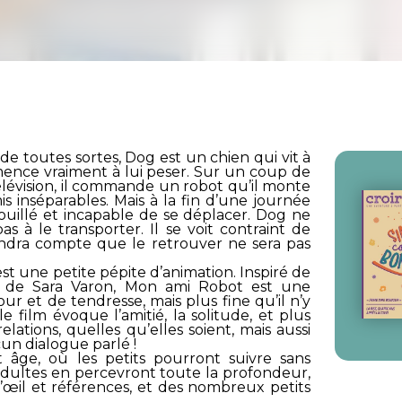
e toutes sortes, Dog est un chien qui vit à
mence vraiment à lui peser. Sur un coup de
télévision, il commande un robot qu’il monte
s inséparables. Mais à la fin d’une journée
rouillé et incapable de se déplacer. Dog ne
as à le transporter. Il se voit contraint de
endra compte que le retrouver ne sera pas
 est une petite pépite d’animation. Inspiré de
 de Sara Varon, Mon ami Robot est une
ur et de tendresse, mais plus fine qu’il n’y
e film évoque l’amitié, la solitude, et plus
lations, quelles qu’elles soient, mais aussi
cun dialogue parlé !
 âge, où les petits pourront suivre sans
es adultes en percevront toute la profondeur,
’œil et références, et des nombreux petits