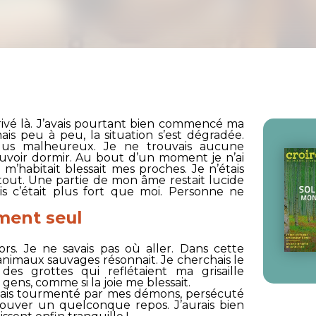
rrivé là. J’avais pourtant bien commencé ma
, mais peu à peu, la situation s’est dégradée.
plus malheureux. Je ne trouvais aucune
ouvoir dormir. Au bout d’un moment je n’ai
 m’habitait blessait mes proches. Je n’étais
 tout. Une partie de mon âme restait lucide
is c’était plus fort que moi. Personne ne
iment seul
ors. Je ne savais pas où aller. Dans cette
 animaux sauvages résonnait. Je cherchais le
des grottes qui reflétaient ma grisaille
s gens, comme si la joie me blessait.
 j’étais tourmenté par mes démons, persécuté
rouver un quelconque repos. J’aurais bien