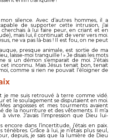
issent enfin tranquille !
mon silence. Avec d’autres hommes, il a
pable de supporter cette intrusion, j’ai
Je cherchais à lui faire peur, en criant et en
de), mais lui, il continuait de venir vers moi.
sus, ne va pas là-bas ! Il est fou, on ne peut
rauque, presque animale, est sortie de ma
Dieu, laisse-moi tranquille !
» Je disais les mots
mme si un démon s’emparait de moi. J’étais
 cet inconnu. Mais Jésus tenait bon, tenait
 moi, comme si rien ne pouvait l’éloigner de
aix
et je me suis retrouvé à terre comme vidé.
 peur et le soulagement se disputaient en moi.
e ! Mes angoisses et mes tourments avaient
né de la nourriture et des vêtements. Il m’a
 vivre. J’avais l’impression que Dieu lui-
s encore dans l’incertitude, j’étais en paix.
 ténèbres. Grâce à lui, je n’étais plus seul,
ur, depuis, je sais que la lumière de Dieu