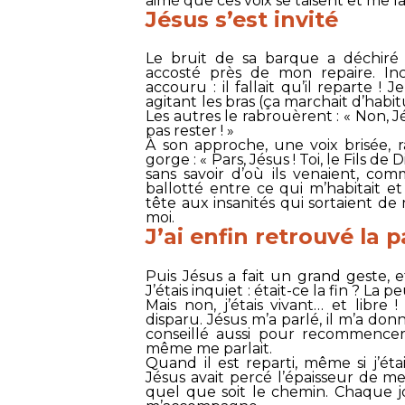
aimé que ces voix se taisent et me la
Jésus s’est invité
Le bruit de sa barque a déchiré 
accosté près de mon repaire. Inca
accouru : il fallait qu’il reparte ! 
agitant les bras (ça marchait d’habitu
Les autres le rabrouèrent : «
Non, Jé
pas rester !
»
À son approche, une voix brisée, 
gorge : «
Pars, Jésus ! Toi, le Fils de 
sans savoir d’où ils venaient, co
ballotté entre ce qui m’habitait et
tête aux insanités qui sortaient de
moi.
J’ai enfin retrouvé la p
Puis Jésus a fait un grand geste, 
J’étais inquiet : était-ce la fin ? La
Mais non, j’étais vivant… et libr
disparu. Jésus m’a parlé, il m’a don
conseillé aussi pour recommencer à
même me parlait.
Quand il est reparti, même si j’étai
Jésus avait percé l’épaisseur de mes
quel que soit le chemin. Chaque jo