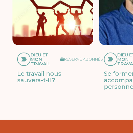
DIEU ET
DIEU E
MON
MON
RÉSERVÉ ABONNÉS
TRAVAIL
TRAVA
Le travail nous
Se forme
sauvera-t-il ?
accompa
personn