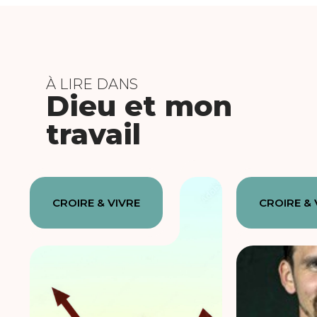
À LIRE DANS
Dieu et mon
travail
CROIRE & VIVRE
CROIRE & 