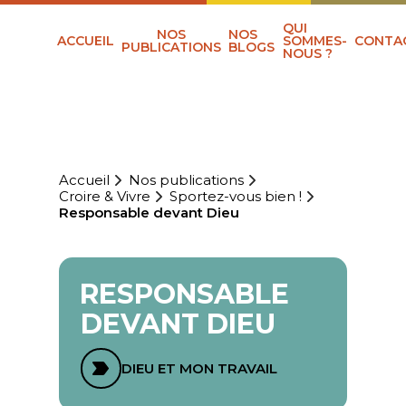
QUI
NOS
NOS
ACCUEIL
SOMMES-
CONTA
PUBLICATIONS
BLOGS
NOUS ?
Accueil
Nos publications
Croire & Vivre
Sportez-vous bien !
Responsable devant Dieu
RESPONSABLE
DEVANT DIEU
DIEU ET MON TRAVAIL