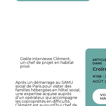
Gisèle interviewe Clément,
ARTICLE
un chef de projet en habitat
DANS
privé.
Croir
#198 - 
AOÛT 
Après un démarrage au SAMU
social de Paris pour visiter des
familles hébergées en hôtel social,
une expertise acquise auprès
VO
d’un opérateur qui accompagne
MA
les copropriétés en difficulté,
Clément est aujourd’hui chef de