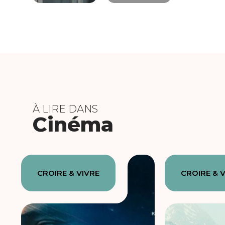
À LIRE DANS
Cinéma
CROIRE & VIVRE
CROIRE & 