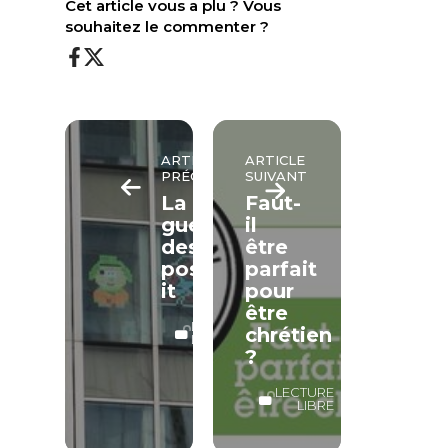
Cet article vous a plu ? Vous
souhaitez le commenter ?
ARTICLE
ARTICLE
PRÉCÉDENT
SUIVANT
La
Faut-
guerre
il
des
être
post-
parfait
it
pour
être
LECTURE
chrétien
LIBRE
?
LECTURE
LIBRE