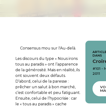
Consensus mou sur l'Au-delà.
ARTICLE
DANS
Les discours du type « Nous irons
Croir
tous au paradis » ont l’apparence
#101 -
de la générosité. Mais en réalité, ils
2011
ont souvent deux défauts.
D’abord, celui de la paresse :
prêcher un salut à bon marché,
VO
MA
c’est confortable et peu fatiguant.
Ensuite, celui de l’hypocrisie : car
le « tous au paradis » cache