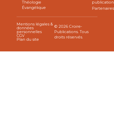
Théologie
publication
Évangélique
Partenaire
Mentions légales &
© 2026 Croire-
données
personnelles
Publications. Tous
CGV
droits réservés.
Plan du site