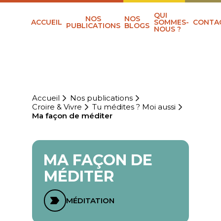
QUI
NOS
NOS
ACCUEIL
SOMMES-
CONTA
PUBLICATIONS
BLOGS
NOUS ?
Accueil
Nos publications
Croire & Vivre
Tu médites ? Moi aussi
Ma façon de méditer
MA FAÇON DE
MÉDITER
MÉDITATION