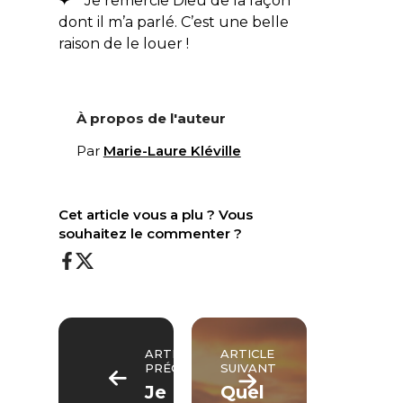
✦ Je remercie Dieu de la façon
dont il m’a parlé. C’est une belle
raison de le louer !
À propos de l'auteur
Par
Marie-Laure Kléville
Cet article vous a plu ? Vous
souhaitez le commenter ?
ARTICLE
ARTICLE
PRÉCÉDENT
SUIVANT
Je
Quel