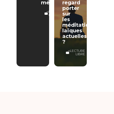
médite…
regard
porter
LECTURE
sur
LIBRE
les
méditations
laïques
actuelles
?
LECTURE
LIBRE