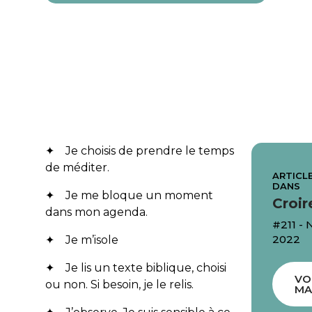
✦ Je choisis de prendre le temps
de méditer.
ARTICLE
DANS
✦ Je me bloque un moment
Croir
dans mon agenda.
#211 -
2022
✦ Je m’isole
✦ Je lis un texte biblique, choisi
VO
ou non. Si besoin, je le relis.
MA