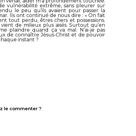
on venait aider m’a profondément touchée.
 de vulnérabilité extrême, sans pleurer sur
vendu le peu qu’ils avaient pour passer la
mar. Ils ont continué de nous dire : « On fait
ient tout perdu, êtres chers et possessions.
vient de milieux plus aisés. Surtout qu’en
me plaindre quand ça va mal. N’ai-je pas
eux de connaître Jésus-Christ et de pouvoir
chaque instant ?
tez le commenter ?