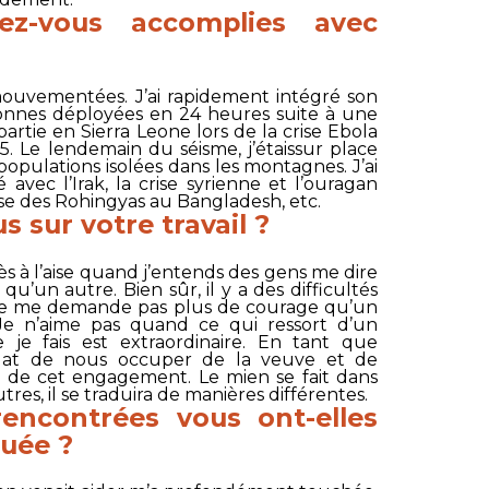
ez-vous accomplies avec
mouvementées. J’ai rapidement intégré son
rsonnes déployées en 24 heures suite à une
partie en Sierra Leone lors de la crise Ebola
5. Le lendemain du séisme, j’étaissur place
 populations isolées dans les montagnes. J’ai
 avec l’Irak, la crise syrienne et l’ouragan
ise des Rohingyas au Bangladesh, etc.
 sur votre travail ?
ès à l’aise quand j’entends des gens me dire
u’un autre. Bien sûr, il y a des difficultés
ne me demande pas plus de courage qu’un
. Je n’aime pas quand ce qui ressort d’un
 je fais est extraordinaire. En tant que
dat de nous occuper de la veuve et de
me de cet engagement. Le mien se fait dans
utres, il se traduira de manières différentes.
rencontrées vous ont-elles
uée ?