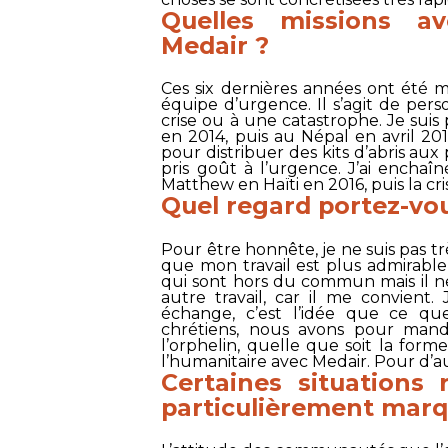
Quelles missions av
Medair
?
Ces six dernières années ont été 
équipe d’urgence. Il s’agit de pe
crise ou à une catastrophe. Je suis 
en 2014, puis au Népal en avril 201
pour distribuer des kits d’abris aux
pris goût à l’urgence. J’ai enchaîné
Matthew en Haïti en 2016, puis la cr
Quel regard portez-vous
Pour être honnête, je ne suis pas tr
que mon travail est plus admirable q
qui sont hors du commun mais il 
autre travail, car il me convient
échange, c’est l’idée que ce que
chrétiens, nous avons pour man
l’orphelin, quelle que soit la for
l’humanitaire avec
Medair
. Pour d’a
Certaines situations 
particulièrement marq