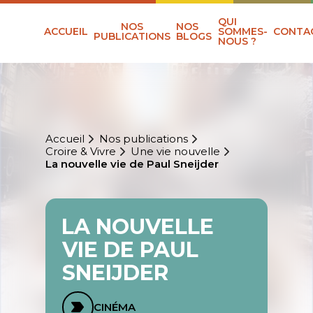
QUI
NOS
NOS
ACCUEIL
SOMMES-
CONTA
PUBLICATIONS
BLOGS
NOUS ?
Accueil
Nos publications
Croire & Vivre
Une vie nouvelle
La nouvelle vie de Paul Sneijder
LA NOUVELLE
VIE DE PAUL
SNEIJDER
CINÉMA