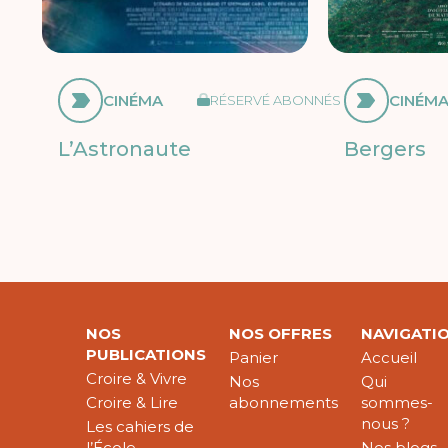
CINÉMA
CINÉM
RÉSERVÉ ABONNÉS
L’Astronaute
Bergers
NOS
NOS OFFRES
NAVIGATI
PUBLICATIONS
Panier
Accueil
Croire & Vivre
Nos
Qui
Croire & Lire
abonnements
sommes-
nous ?
Les cahiers de
l’École
Nos blogs