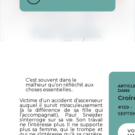
C’est souvent dans le
malheur qu’on réfléchit aux
ARTICLE
choses essentielles...
DANS
Croir
Victime d’un accident d’ascenseur
auquel il survit miraculeusement
#159 -
(à la différence de sa fille qui
SEPTE
l’accompagnait), Paul Sneijder
s’interroge sur sa vie. Son travail
ne l’intéresse plus. Il ne supporte
plus sa femme, qui le trompe et
VO
qui ne s’intéresse qu’à sa carrière,