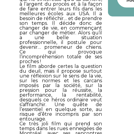
MA
à l’argent du procès et à la façon
de faire entrer leurs fils dans les
meilleures écoles aux USA. Il a
besoin de réfléchir… et de prendre
son temps. Il décide donc de
changer de vie, en commençant
par changer de métier. Alors qu’il
a une belle situation
professionnelle, il postule pour
devenir… promeneur de chiens.
Ce qui provoque
l’incompréhension totale de ses
proches !
Le film aborde certes la question
du deuil, mais il propose surtout
une réflexion sur le sens de la vie,
sur les normes et les carcans
imposés par la société, sur la
pression pour la réussite, la
performance, la rentabilité,
desquels ce héros ordinaire veut
s’affranchir. Une quête de
l’essentiel en quelque sorte, au
risque d’être incompris par son
entourage.
Ce très joli film qui prend son
temps dans les rues enneigées de
Montréal, avec ses rencontres