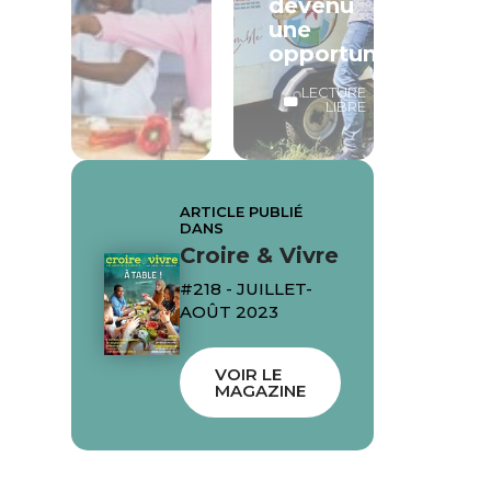
devenu
une
opportunité
LECTURE
LIBRE
ARTICLE PUBLIÉ
DANS
Croire & Vivre
#218 - JUILLET-
AOÛT 2023
VOIR LE
MAGAZINE