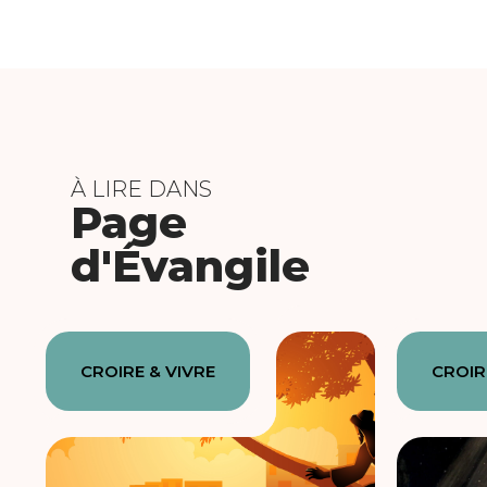
À LIRE DANS
Page
d'Évangile
CROIRE & VIVRE
CROIR