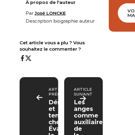
À propos de l'auteur
VO
Par
José LONCKE
MA
Description biographie auteur
Cet article vous a plu ? Vous
souhaitez le commenter ?
ARTICLE
ARTICLE
PRÉCÉDENT
SUIVANT
Démons
Les
et
anges
tentations
comme
chez
auxiliaires
Évagre
de