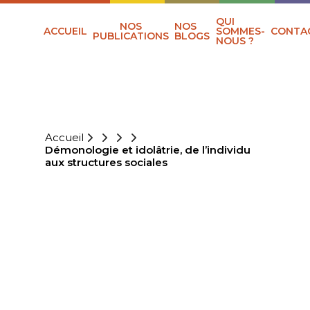
QUI
NOS
NOS
ACCUEIL
SOMMES-
CONTA
PUBLICATIONS
BLOGS
NOUS ?
Accueil
Démonologie et idolâtrie, de l’individu
aux structures sociales
DÉMONOLOGIE
ET IDOLÂTRIE,
DE L’INDIVIDU
AUX