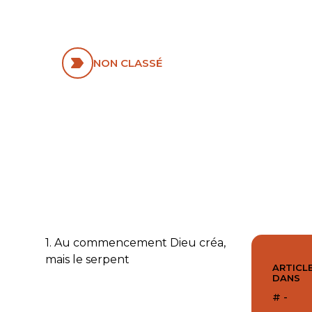
STRUCTURES
SOCIALES
NON CLASSÉ
1. Au commencement Dieu créa,
mais le serpent
ARTICLE
DANS
# -