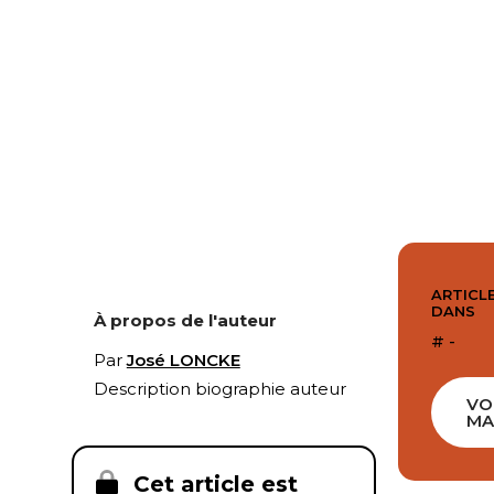
ARTICLE
DANS
À propos de l'auteur
# -
Par
José LONCKE
Description biographie auteur
VO
MA
Cet article est