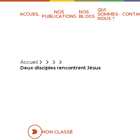
QUI
NOS
NOS
ACCUEIL
SOMMES-
CONTA
PUBLICATIONS
BLOGS
NOUS ?
Accueil
Deux disciples rencontrent Jésus
DEUX DISCIPLES
RENCONTRENT
JÉSUS
NON CLASSÉ