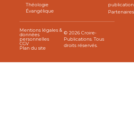
Théologie
publication
Évangélique
Partenaire
Mentions légales &
© 2026 Croire-
données
personnelles
Publications. Tous
CGV
droits réservés.
Plan du site