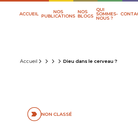
QUI
NOS
NOS
ACCUEIL
SOMMES-
CONTA
PUBLICATIONS
BLOGS
NOUS ?
Accueil
Dieu dans le cerveau ?
DIEU DANS LE
CERVEAU ?
NON CLASSÉ