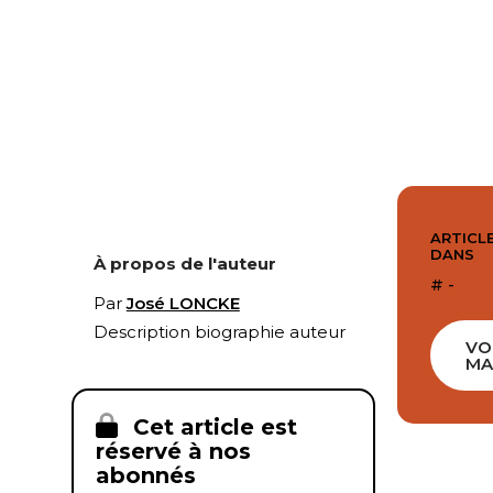
ARTICLE
DANS
À propos de l'auteur
# -
Par
José LONCKE
Description biographie auteur
VO
MA
Cet article est
réservé à nos
abonnés