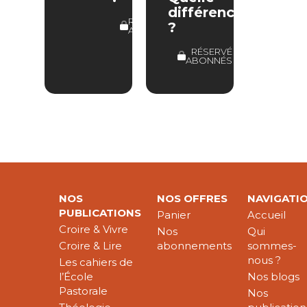
différence
RÉSERVÉ
?
ABONNÉS
RÉSERVÉ
ABONNÉS
NOS
NOS OFFRES
NAVIGATI
PUBLICATIONS
Panier
Accueil
Croire & Vivre
Nos
Qui
Croire & Lire
abonnements
sommes-
nous ?
Les cahiers de
l’École
Nos blogs
Pastorale
Nos