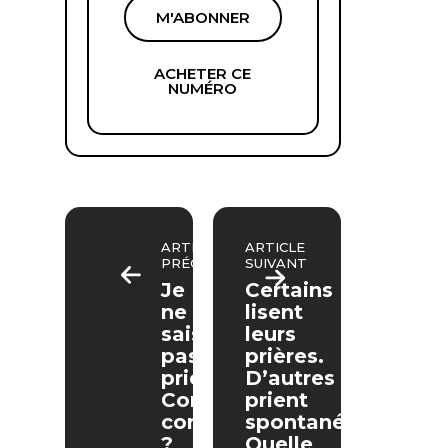
M'ABONNER
ACHETER CE
NUMÉRO
ARTICLE
ARTICLE
PRÉCÉDENT
SUIVANT
Je
Certains
ne
lisent
sais
leurs
pas
prières.
prier.
D’autres
Comment
prient
commencer
spontanément.
?
Quelle