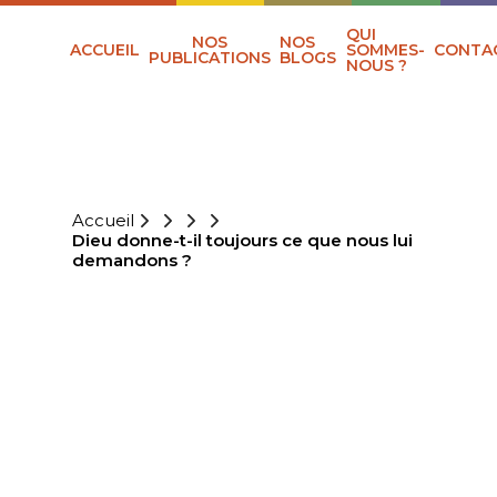
QUI
NOS
NOS
ACCUEIL
SOMMES-
CONTA
PUBLICATIONS
BLOGS
NOUS ?
Accueil
Dieu donne-t-il toujours ce que nous lui
demandons ?
DIEU DONNE-T-IL
TOUJOURS CE
QUE NOUS LUI
DEMANDONS ?