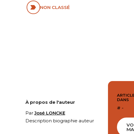
NON CLASSÉ
ARTICLE
DANS
À propos de l'auteur
# -
Par
José LONCKE
Description biographie auteur
VO
MA