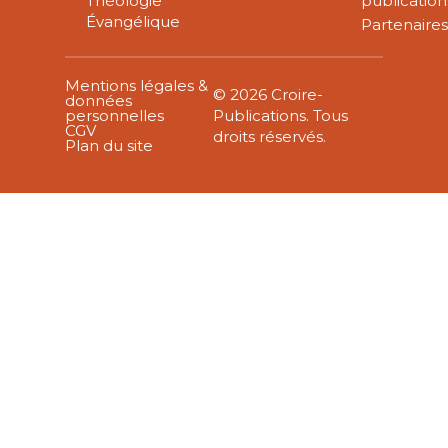
Théologie
publication
Évangélique
Partenaire
Mentions légales &
© 2026 Croire-
données
personnelles
Publications. Tous
CGV
droits réservés.
Plan du site