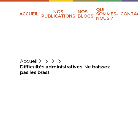
QUI
NOS
NOS
ACCUEIL
SOMMES-
CONTA
PUBLICATIONS
BLOGS
NOUS ?
Accueil
Difficultés administratives. Ne baissez
pas les bras !
DIFFICULTÉS
ADMINISTRATIVES.
NE BAISSEZ PAS
LES BRAS !