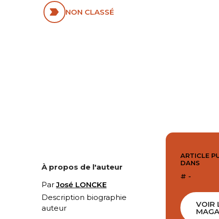
NON CLASSÉ
ARTICLE P
DANS
À propos de l'auteur
# -
Par
José LONCKE
Description biographie
VOIR 
auteur
MAGA