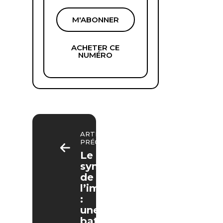
M'ABONNER
ACHETER CE
NUMÉRO
ARTICLE
PRÉCÉDENT
Le
syndrome
de
l’imposteur
:
une
bataille