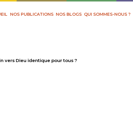
EIL
NOS PUBLICATIONS
NOS BLOGS
QUI SOMMES-NOUS ?
in vers Dieu identique pour tous ?
L UN CHEMIN VERS 
 POUR TOUS ?