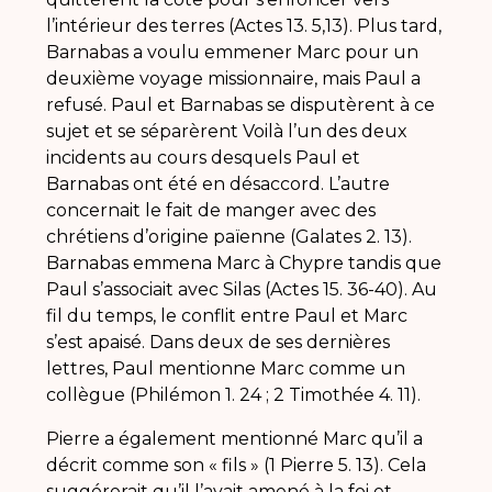
l’intérieur des terres (Actes 13. 5,13). Plus tard,
Barnabas a voulu emmener Marc pour un
deuxième voyage missionnaire, mais Paul a
refusé. Paul et Barnabas se disputèrent à ce
sujet et se séparèrent Voilà l’un des deux
incidents au cours desquels Paul et
Barnabas ont été en désaccord. L’autre
concernait le fait de manger avec des
chrétiens d’origine païenne (Galates 2. 13).
Barnabas emmena Marc à Chypre tandis que
Paul s’associait avec Silas (Actes 15. 36-40). Au
fil du temps, le conflit entre Paul et Marc
s’est apaisé. Dans deux de ses dernières
lettres, Paul mentionne Marc comme un
collègue (Philémon 1. 24 ; 2 Timothée 4. 11).
Pierre a également mentionné Marc qu’il a
décrit comme son « fils » (1 Pierre 5. 13). Cela
suggérerait qu’il l’avait amené à la foi et