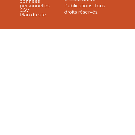
données
personnelles
Publications. Tous
CGV
droits réservés.
Plan du site