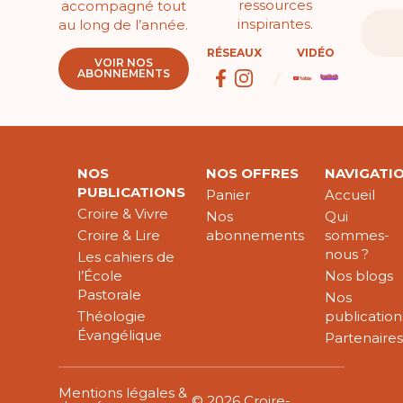
ressources
accompagné tout
inspirantes.
au long de l’année.
RÉSEAUX
VIDÉO
VOIR NOS
ABONNEMENTS
NOS
NOS OFFRES
NAVIGATI
PUBLICATIONS
Panier
Accueil
Croire & Vivre
Nos
Qui
Croire & Lire
abonnements
sommes-
nous ?
Les cahiers de
l’École
Nos blogs
Pastorale
Nos
Théologie
publication
Évangélique
Partenaire
Mentions légales &
© 2026 Croire-